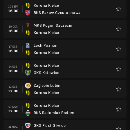
Korona Kielce
19 SEPT.
16:00
RKS Rakow Czestochowa
Favorit
MKS Pogon Szczecin
10 OCT.
16:00
Korona Kielce
Favorit
Lech Poznan
17 OCT.
16:00
Korona Kielce
Favorit
Korona Kielce
24 OCT.
16:00
GKS Katowice
Favorit
Zaglebie Lubin
31 OCT.
17:00
Korona Kielce
Favorit
Korona Kielce
07 NOV.
17:00
RKS Radomiak Radom
Favorit
GKS Piast Gliwice
21 NOV.