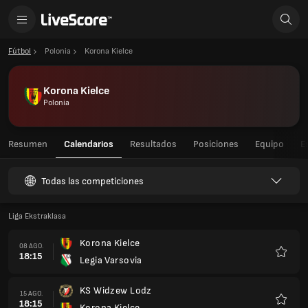
Fútbol
Polonia
Korona Kielce
Korona Kielce
Polonia
Resumen
Calendarios
Resultados
Posiciones
Equipo
E
Todas las competiciones
Liga Ekstraklasa
Korona Kielce
08 AGO.
18:15
Legia Varsovia
Favorit
KS Widzew Lodz
15 AGO.
18:15
Korona Kielce