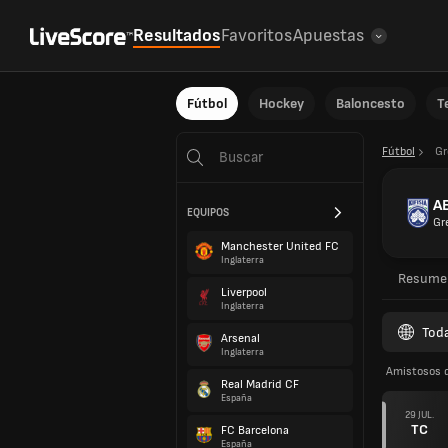
Resultados
Favoritos
Apuestas
Fútbol
Hockey
Baloncesto
T
Fútbol
Gr
AE
EQUIPOS
Gr
Manchester United FC
Inglaterra
Resume
Liverpool
Inglaterra
Toda
Arsenal
Inglaterra
Amistosos 
Real Madrid CF
España
29 JUL.
TC
FC Barcelona
España