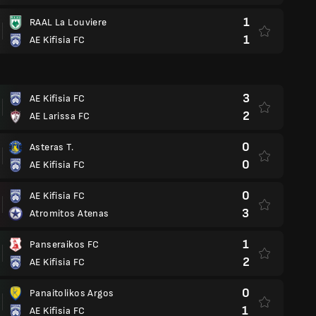
1
RAAL La Louviere
1
AE Kifisia FC
3
AE Kifisia FC
2
AE Larissa FC
0
Asteras T.
0
AE Kifisia FC
0
AE Kifisia FC
3
Atromitos Atenas
1
Panseraikos FC
2
AE Kifisia FC
0
Panaitolikos Argos
1
AE Kifisia FC