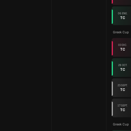
06 ENE.
TC
Greek Cup
03 DIC.
TC
28 OCT.
TC
23 SEPT.
TC
17 SEPT.
TC
Greek Cup