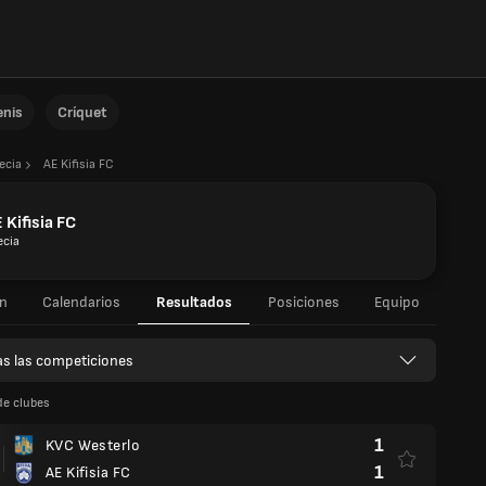
enis
Críquet
ecia
AE Kifisia FC
 Kifisia FC
ecia
n
Calendarios
Resultados
Posiciones
Equipo
s las competiciones
de clubes
1
KVC Westerlo
1
AE Kifisia FC