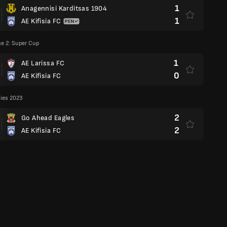
1
Anagennisi Karditsas 1904
1
AE Kifisia FC
e 2: Super Cup
1
AE Larissa FC
0
AE Kifisia FC
lies 2023
2
Go Ahead Eagles
2
AE Kifisia FC