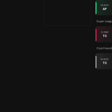
19 AGO.
AP
Super Leagu
11 MAY.
TC
Club Friend
04 AGO.
TC