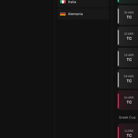
Italia
26 ABR.
Alemania
TC
22 ABR.
TC
18 ABR.
TC
08 ABR.
TC
04 ABR.
TC
Greek Cup
14 ENE.
TC