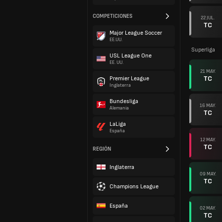
COMPETICIONES
22 JUL.
TC
Major League Soccer
EE.UU.
Superliga
USL League One
EE. UU.
21 MAY.
TC
Premier League
Inglaterra
Bundesliga
16 MAY.
Alemania
TC
LaLiga
España
12 MAY.
TC
REGIÓN
Inglaterra
09 MAY.
TC
Champions League
España
02 MAY.
TC