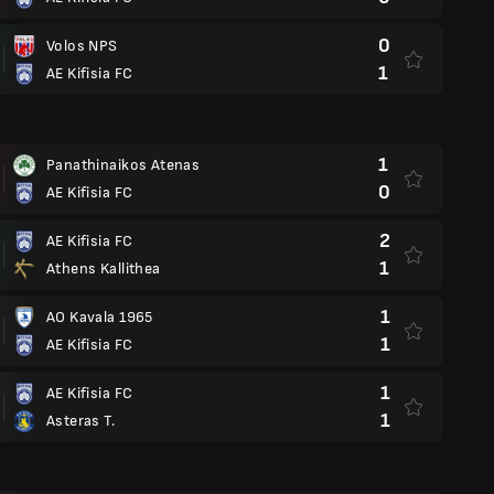
0
Volos NPS
1
AE Kifisia FC
1
Panathinaikos Atenas
0
AE Kifisia FC
2
AE Kifisia FC
1
Athens Kallithea
1
AO Kavala 1965
1
AE Kifisia FC
1
AE Kifisia FC
1
Asteras T.