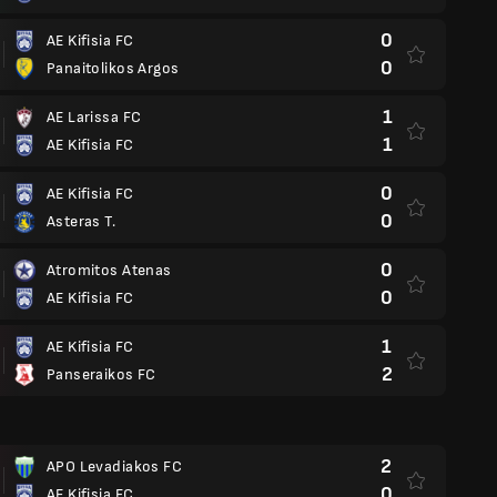
0
AE Kifisia FC
0
Panaitolikos Argos
1
AE Larissa FC
1
AE Kifisia FC
0
AE Kifisia FC
0
Asteras T.
0
Atromitos Atenas
0
AE Kifisia FC
1
AE Kifisia FC
2
Panseraikos FC
2
APO Levadiakos FC
0
AE Kifisia FC