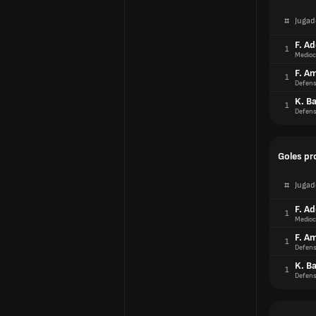
#
Jugad
F. Ad
1
Medioc
F. A
1
Defens
K. Ba
1
Defens
Goles pr
#
Jugad
F. Ad
1
Medioc
F. A
1
Defens
K. Ba
1
Defens