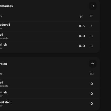
amarillas
or
pG
YC
otevali
0.5
1
or
eli
0.0
0
ampista
mineh
0.0
0
or
rojas
or
RC
eli
0
ampista
mineh
0
or
nitalebi
0
or