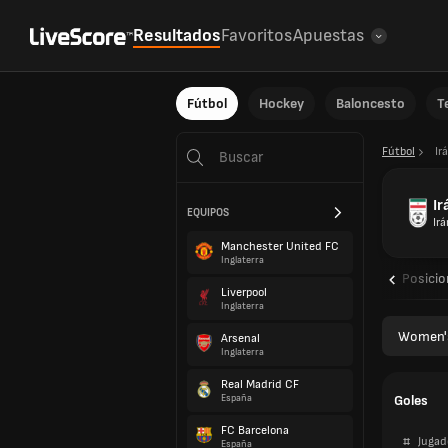
Resultados
Favoritos
Apuestas
Fútbol
Hockey
Baloncesto
T
Fútbol
Ir
Ir
EQUIPOS
Irá
Manchester United FC
Inglaterra
Resumen
Calendarios
Resultados
Posici
Liverpool
Inglaterra
Women's
Arsenal
Inglaterra
Real Madrid CF
Goles
España
FC Barcelona
#
Jugad
España