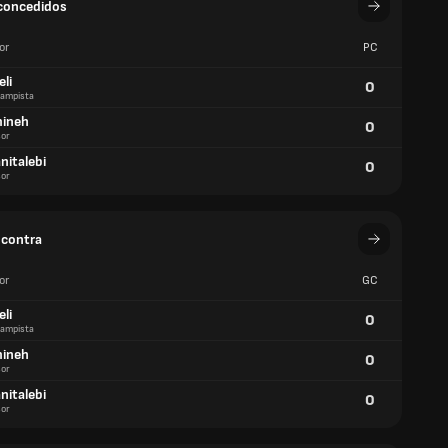
concedidos
or
PC
eli
0
ampista
mineh
0
or
nitalebi
0
or
 contra
or
GC
eli
0
ampista
mineh
0
or
nitalebi
0
or