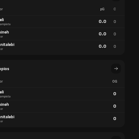
or
pG
C
eli
0.0
0
ampista
mineh
0.0
0
or
nitalebi
0.0
0
or
opios
or
OG
eli
0
ampista
mineh
0
or
nitalebi
0
or