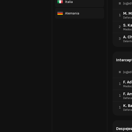
Italia
#
Jugad
M. M
Alemania
1
Defens
S. K
2
Medioc
A. C
3
Delant
Intercep
#
Jugad
F. Ad
1
Medioc
F. A
1
Defens
K. Ba
1
Defens
Despeje