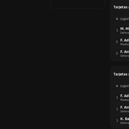
Tarjetas 
#
Jugad
M. M
1
Defens
F. Ad
2
Medioc
F. A
2
Defens
Tarjetas 
#
Jugad
F. Ad
1
Medioc
F. A
1
Defens
K. Ba
1
Defens