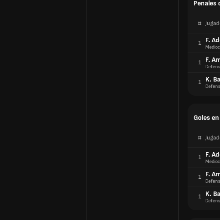
Penales 
#
Jugad
F. Ad
1
Medioc
F. A
1
Defens
K. Ba
1
Defens
Goles en
#
Jugad
F. Ad
1
Medioc
F. A
1
Defens
K. Ba
1
Defens