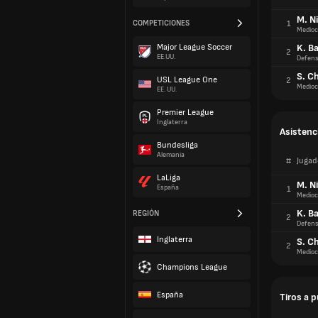
M. N
COMPETICIONES
1
Medioc
Major League Soccer
K. Ba
2
EE.UU.
Defens
S. C
USL League One
2
Medioc
EE. UU.
Premier League
Inglaterra
Asistenc
Bundesliga
Alemania
#
Jugad
LaLiga
M. N
España
1
Medioc
K. Ba
REGIÓN
2
Defens
Inglaterra
S. C
2
Medioc
Champions League
España
Tiros a 