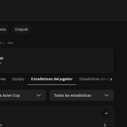
enis
Críquet
án
Irán
án
n
ones
Equipo
Estadísticas del jugador
Estadísticas de equipo
 Asian Cup
Todas las estadísticas
or
G