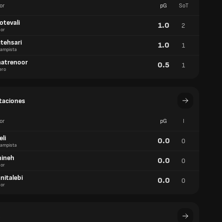
or
pG
SoT
otevali
1.0
2
or
atehsari
1.0
1
ampista
hatrenoor
0.5
1
ero
taciones
or
pG
I
eli
0.0
0
ampista
mineh
0.0
0
or
nitalebi
0.0
0
or
s