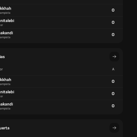
ikkhah
0
ampista
nitalebi
0
or
hakandi
0
ampista
ias
or
A
ikkhah
0
ampista
nitalebi
0
or
hakandi
0
ampista
puerta