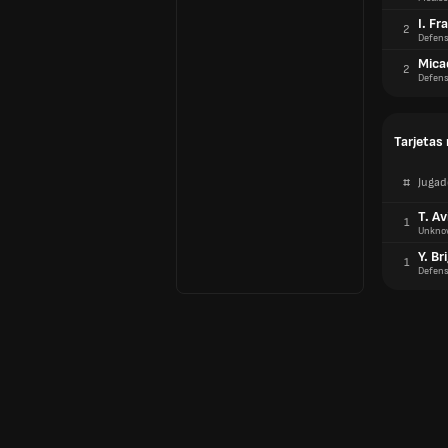
I. Fr
2
Defens
Mica
2
Defens
Tarjetas 
#
Jugad
T. Av
1
Unkno
Y. Br
1
Defens