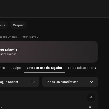
enis
Críquet
tados Unidos
Inter Miami CF
ter Miami CF
tados Unidos
ones
Equipo
Estadísticas del jugador
Estadísticas de equipo
eague Soccer
Todas las estadísticas
or
G