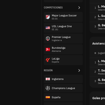
L. M
COMPETICIONES
1
Delant
Major League Soccer
L. S
2
EE.UU.
Delant
G. B
USL League One
3
Delant
EE. UU.
Premier League
Inglaterra
Asistenc
Bundesliga
Alemania
#
Jugad
LaLiga
L. M
España
1
Delant
T. S
REGIÓN
2
Medioc
Inglaterra
G. B
3
Delant
Champions League
España
Goles pr