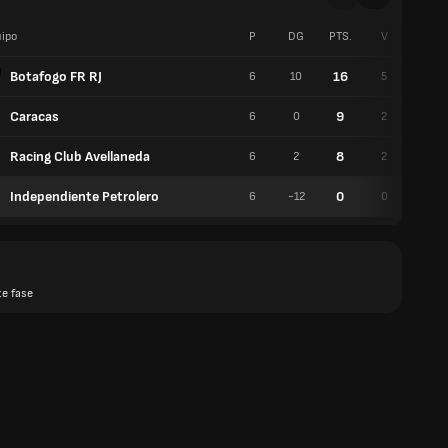
ipo
P
DG
PTS.
V
E
Botafogo FR RJ
16
6
10
5
1
Caracas
9
6
0
2
3
Racing Club Avellaneda
8
6
2
2
2
Independiente Petrolero
0
6
-12
0
0
te fase