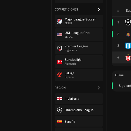
COMPETICIONES
#
Equ
Major League Soccer
1
EE.UU.
USL League One
2
EE. UU.
3
Premier League
Inglaterra
4
Bundesliga
Alemania
LaLiga
Clave
España
Siguien
REGIÓN
Inglaterra
Champions League
España