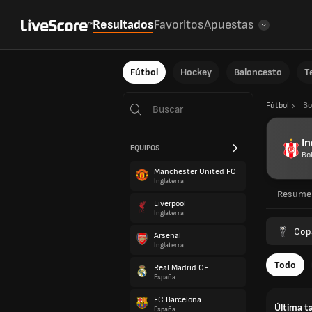
Resultados
Favoritos
Apuestas
Fútbol
Hockey
Baloncesto
T
Fútbol
Bo
In
EQUIPOS
Bol
Manchester United FC
Inglaterra
Resume
Liverpool
Inglaterra
Cop
Arsenal
Inglaterra
Todo
Real Madrid CF
España
FC Barcelona
Última t
España