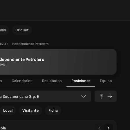
enis
Críquet
livia
Independiente Petrolero
dependiente Petrolero
ivia
n
Calendarios
Resultados
Posiciones
Equipo
a Sudamericana Grp. E
Local
Visitante
Ficha
abla