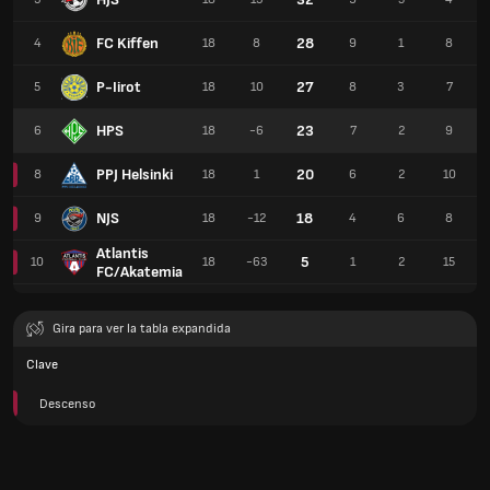
FC Kiffen
28
4
18
8
9
1
8
P-Iirot
27
5
18
10
8
3
7
HPS
23
6
18
-6
7
2
9
PPJ Helsinki
20
8
18
1
6
2
10
NJS
18
9
18
-12
4
6
8
Atlantis
5
10
18
-63
1
2
15
FC/Akatemia
Gira para ver la tabla expandida
Clave
Descenso