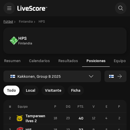
Fútbol
Finlandia
HPS
HPS
Finlandia
Resumen
Calendarios
Resultados
Posiciones
Equipo
Kakkonen, Group B 2025
Todo
Local
Visitante
Ficha
#
Equipo
P
DG
PTS.
V
E
P
Tampereen
40
2
18
23
12
4
2
Ilves 2
HJS
32
3
18
13
9
5
4