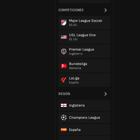
COMPETICIONES
Major League Soccer
EE.UU.
USL League One
EE. UU.
Premier League
Inglaterra
Bundesliga
Alemania
LaLiga
España
REGIÓN
Inglaterra
Champions League
España