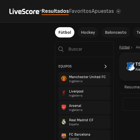
Resultados
Favoritos
Apuestas
Fútbol
Hockey
Baloncesto
T
Fútbol
Al
TS
EQUIPOS
Al
Manchester United FC
Inglaterra
Resume
Liverpool
Inglaterra
Arsenal
Inglaterra
Real Madrid CF
España
FC Barcelona
España