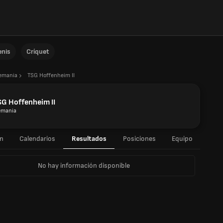
enis
Críquet
emania
TSG Hoffenheim II
G Hoffenheim II
emania
n
Calendarios
Resultados
Posiciones
Equipo
No hay información disponible