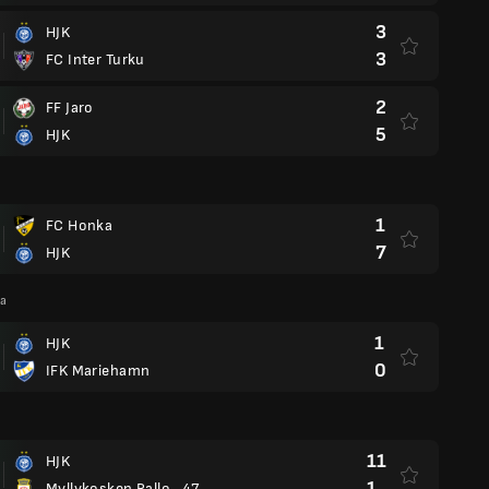
3
HJK
3
FC Inter Turku
2
FF Jaro
5
HJK
1
FC Honka
7
HJK
ga
1
HJK
0
IFK Mariehamn
11
HJK
1
Myllykosken Pallo -47