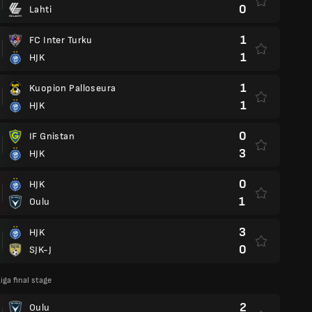
0
Lahti
1
FC Inter Turku
1
HJK
1
Kuopion Palloseura
1
HJK
0
IF Gnistan
3
HJK
0
HJK
1
Oulu
3
HJK
0
SJK-J
iga final stage
2
Oulu