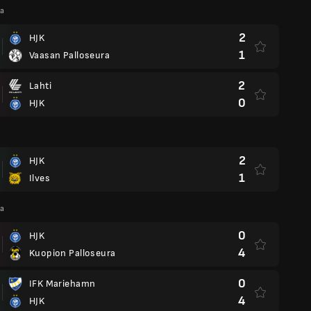
ga
2
HJK
1
Vaasan Palloseura
2
Lahti
0
HJK
2
HJK
1
Ilves
ga
0
HJK
4
Kuopion Palloseura
0
IFK Mariehamn
4
HJK