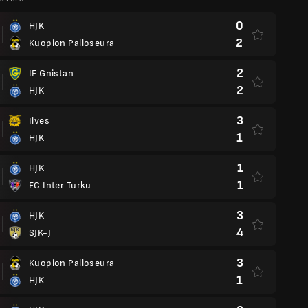
0
HJK
2
Kuopion Palloseura
2
IF Gnistan
2
HJK
3
Ilves
1
HJK
1
HJK
1
FC Inter Turku
3
HJK
4
SJK-J
3
Kuopion Palloseura
1
HJK