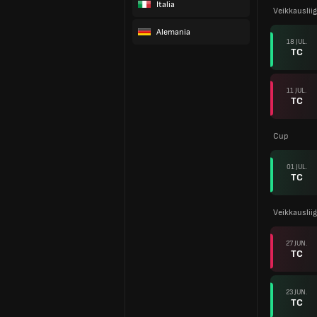
Italia
Veikkauslii
Alemania
18 JUL.
TC
11 JUL.
TC
Cup
01 JUL.
TC
Veikkauslii
27 JUN.
TC
23 JUN.
TC