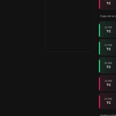
TC
Copa de la L
21 FEB.
TC
07 FEB.
TC
30 ENE.
TC
24 ENE.
TC
16 ENE.
TC
Veikkauslii