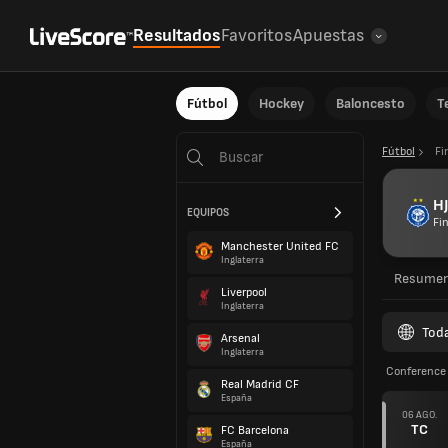
Resultados
Favoritos
Apuestas
Fútbol
Hockey
Baloncesto
T
Fútbol
Fi
H
EQUIPOS
Fi
Manchester United FC
Inglaterra
Resume
Liverpool
Inglaterra
Toda
Arsenal
Inglaterra
Conference 
Real Madrid CF
España
06 AGO.
TC
FC Barcelona
España