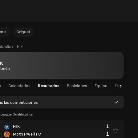
enis
Críquet
nlandia
HJK
JK
nlandia
n
Calendarios
Resultados
Posiciones
Equipo
Estadísticas
s las competiciones
League Qualification
1
HJK
1
Motherwell FC