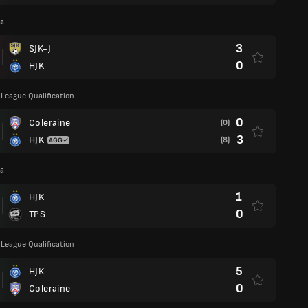
ga
3
SJK-J
0
HJK
League Qualification
0
Coleraine
(0)
3
HJK
(8)
ga
1
HJK
0
TPS
League Qualification
5
HJK
0
Coleraine