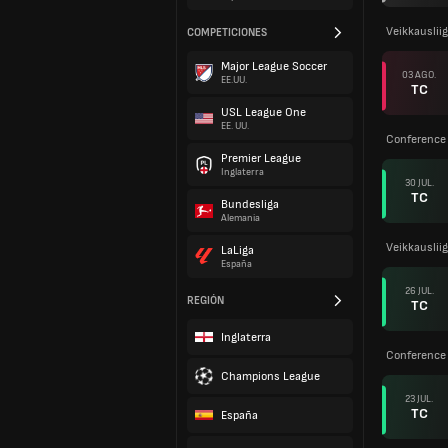
Veikkauslii
COMPETICIONES
Major League Soccer
03 AGO.
EE.UU.
TC
USL League One
EE. UU.
Conference 
Premier League
Inglaterra
30 JUL.
TC
Bundesliga
Alemania
Veikkauslii
LaLiga
España
26 JUL.
REGIÓN
TC
Inglaterra
Conference 
Champions League
23 JUL.
TC
España