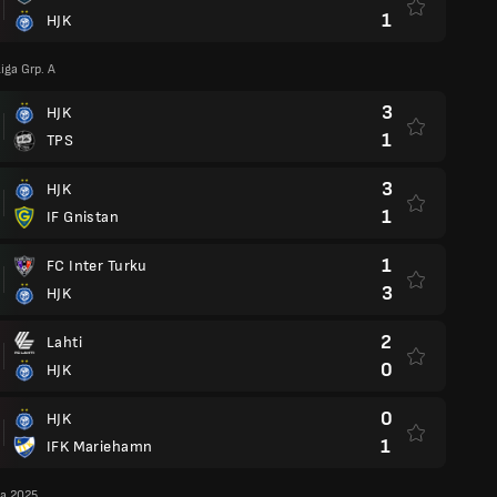
1
HJK
iga Grp. A
3
HJK
1
TPS
3
HJK
1
IF Gnistan
1
FC Inter Turku
3
HJK
2
Lahti
0
HJK
0
HJK
1
IFK Mariehamn
ga 2025