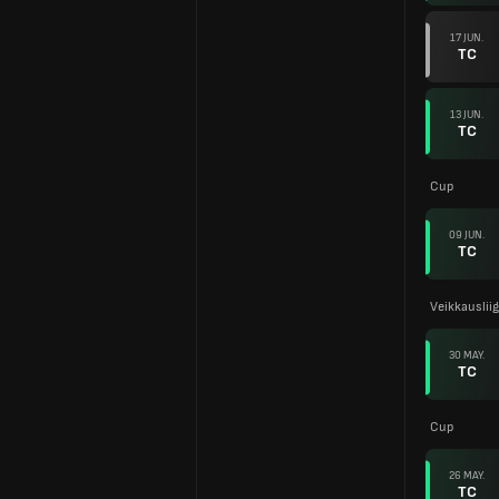
17 JUN.
TC
13 JUN.
TC
Cup
09 JUN.
TC
Veikkauslii
30 MAY.
TC
Cup
26 MAY.
TC