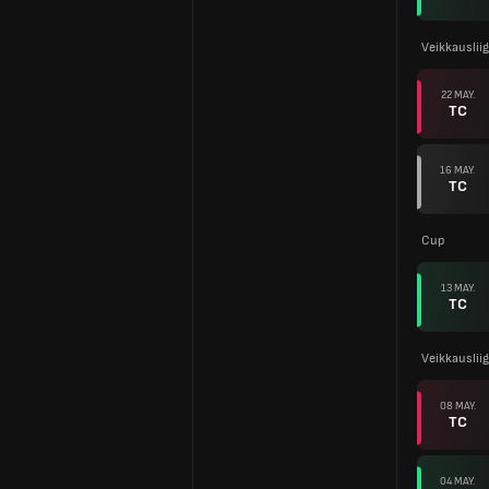
Veikkauslii
22 MAY.
TC
16 MAY.
TC
Cup
13 MAY.
TC
Veikkauslii
08 MAY.
TC
04 MAY.