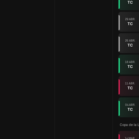
TC
29 ABR.
TC
26 ABR.
TC
18 ABR.
TC
11 ABR.
TC
04 ABR.
TC
Copa de la L
14 MAR.