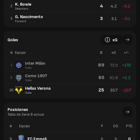
K. Bowie
4
4.2
-0.2
2
Delantero
G. Nascimento
3
3.1
-0.1
3
Forward
Goles
xG
#
Equipo
G
xG
+/-
Inter Milán
89
72.0
+17.0
1
Italia
Como 1907
65
61.8
+3.2
2
Italia
Hellas Verona
25
35.7
-10.7
20
Italia
Posiciones
Tabla de Serie B actual
#
Equipo
P
DG
PTS.
FC Empoli
0
9
0
0