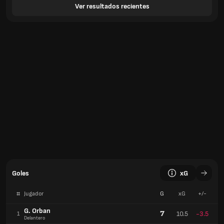
Ver resultados recientes
Goles
xG
#
Jugador
G
xG
+/-
G. Orban
7
10.5
-3.5
1
Delantero