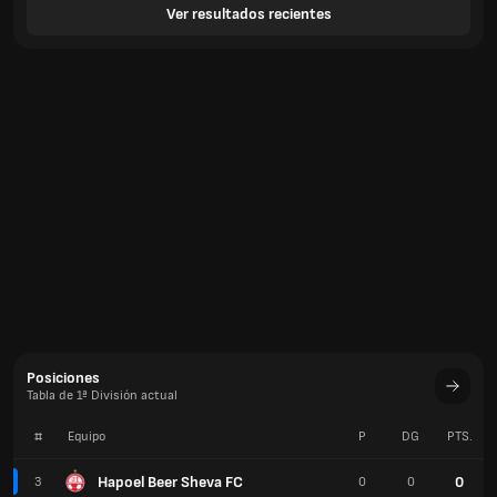
Ver resultados recientes
Posiciones
Tabla de 1ª División actual
#
Equipo
P
DG
PTS.
Hapoel Beer Sheva FC
0
3
0
0