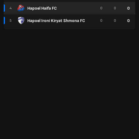
Hapoel Haifa FC
0
4
0
0
Hapoel Ironi Kiryat Shmona FC
0
5
0
0