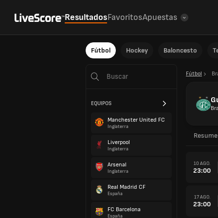
Resultados
Favoritos
Apuestas
Fútbol
Hockey
Baloncesto
T
Fútbol
Br
G
EQUIPOS
Bra
Manchester United FC
Inglaterra
Resume
Liverpool
Inglaterra
10 AGO.
Arsenal
23:00
Inglaterra
Real Madrid CF
España
17 AGO.
23:00
FC Barcelona
España