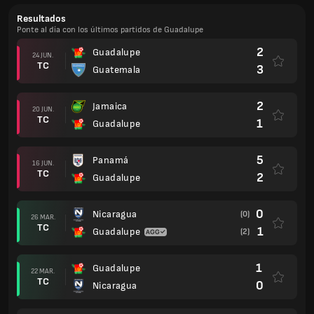
Resultados
Ponte al día con los últimos partidos de Guadalupe
2
Guadalupe
24 JUN.
TC
3
Guatemala
2
Jamaica
20 JUN.
TC
1
Guadalupe
5
Panamá
16 JUN.
TC
2
Guadalupe
0
Nicaragua
(0)
26 MAR.
TC
1
Guadalupe
(2)
1
Guadalupe
22 MAR.
TC
0
Nicaragua