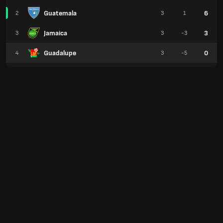
Guatemala
6
2
3
1
Jamaica
3
3
3
-3
Guadalupe
0
4
3
-5