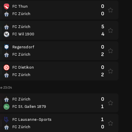
0
FC Thun
0
FC Zúrich
5
FC Zúrich
4
FC Wil 1900
0
Regensdorf
2
FC Zúrich
0
FC Dietikon
2
FC Zúrich
ue 23/24
0
FC Zúrich
1
FC St. Gallen 1879
1
FC Lausanne-Sports
0
FC Zúrich