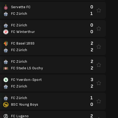
0
Servette FC
1
FC Zúrich
0
FC Zúrich
0
FC Winterthur
2
FC Basel 1893
2
FC Zúrich
2
FC Zúrich
2
FC Stade LS Ouchy
3
FC Yverdon-Sport
2
FC Zúrich
1
FC Zúrich
0
BSC Young Boys
2
FC Lugano