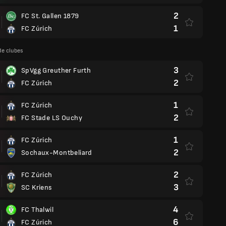
2
FC St. Gallen 1879
1
FC Zúrich
de clubes
3
SpVgg Greuther Furth
2
FC Zúrich
1
FC Zúrich
2
FC Stade LS Ouchy
1
FC Zúrich
2
Sochaux-Montbeliard
2
FC Zúrich
3
SC Kriens
4
FC Thalwil
6
FC Zúrich