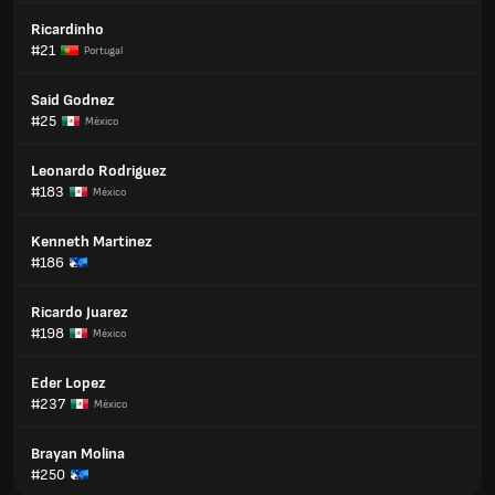
Ricardinho
#21
Portugal
Said Godnez
#25
México
Leonardo Rodriguez
#183
México
Kenneth Martinez
#186
Ricardo Juarez
#198
México
Eder Lopez
#237
México
Brayan Molina
#250