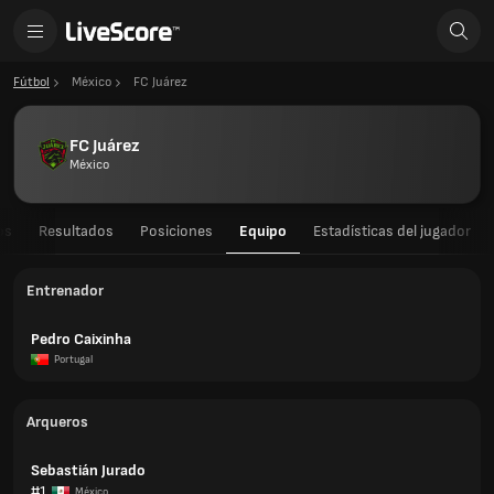
Fútbol
México
FC Juárez
FC Juárez
México
os
Resultados
Posiciones
Equipo
Estadísticas del jugador
Entrenador
Pedro Caixinha
Portugal
Arqueros
Sebastián Jurado
#1
México