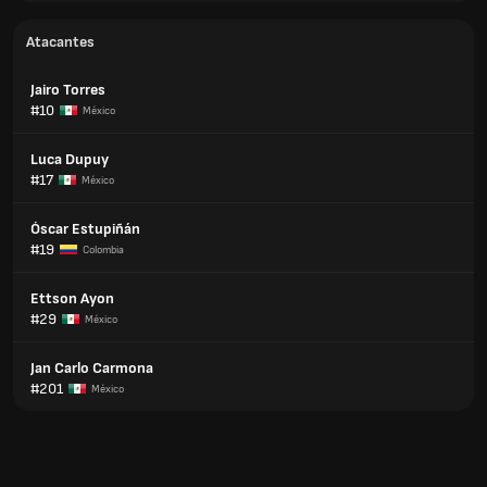
Atacantes
Jairo Torres
#10
México
Luca Dupuy
#17
México
Óscar Estupiñán
#19
Colombia
Ettson Ayon
#29
México
Jan Carlo Carmona
#201
México