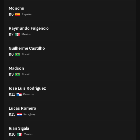
Monchu
#6
España
Raymundo Fulgencio
#7
México
Guilherme Castilho
#8
Brasil
Madson
#9
Brasil
José Luis Rodríguez
#11
Panamá
Lucas Romero
#15
Paraguay
Juan Sigala
#16
México