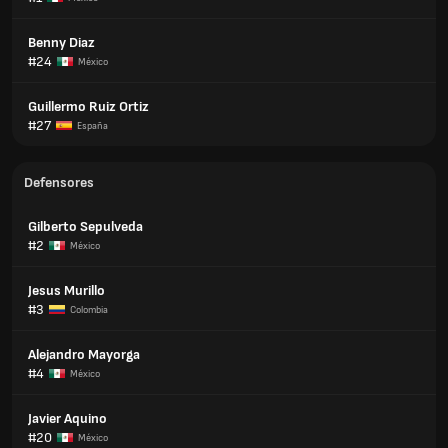
Benny Diaz
#24
México
Guillermo Ruiz Ortiz
#27
España
Defensores
Gilberto Sepulveda
#2
México
Jesus Murillo
#3
Colombia
Alejandro Mayorga
#4
México
Javier Aquino
#20
México