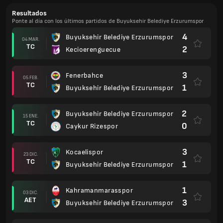
Resultados
Ponte al día con los últimos partidos de Buyuksehir Belediye Erzurumspor
4
Buyuksehir Belediye Erzurumspor
04 MAR.
TC
2
Kecioerenguecue
3
Fenerbahce
05 FEB.
TC
1
Buyuksehir Belediye Erzurumspor
2
Buyuksehir Belediye Erzurumspor
15 ENE.
TC
0
Caykur Rizespor
3
Kocaelispor
23 DIC.
TC
1
Buyuksehir Belediye Erzurumspor
1
Kahramanmarasspor
03 DIC.
AET
3
Buyuksehir Belediye Erzurumspor