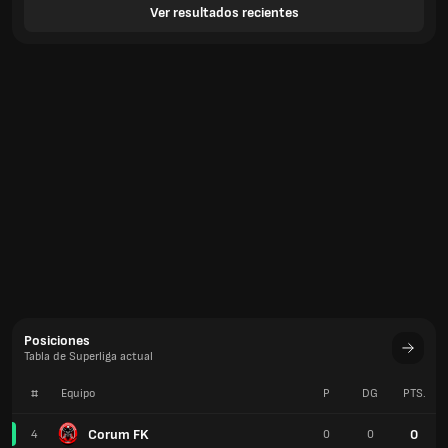
Ver resultados recientes
Posiciones
Tabla de Superliga actual
#
Equipo
P
DG
PTS.
Corum FK
0
4
0
0