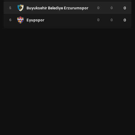
Buyuksehir Belediye Erzurumspor
0
5
0
0
Eyupspor
0
6
0
0