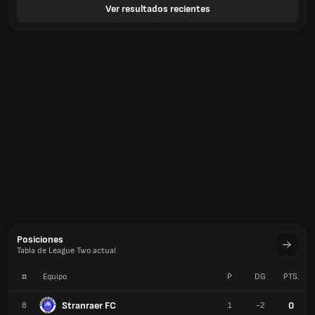
Ver resultados recientes
Posiciones
Tabla de League Two actual
#
Equipo
P
DG
PTS.
Stranraer FC
0
8
1
-2