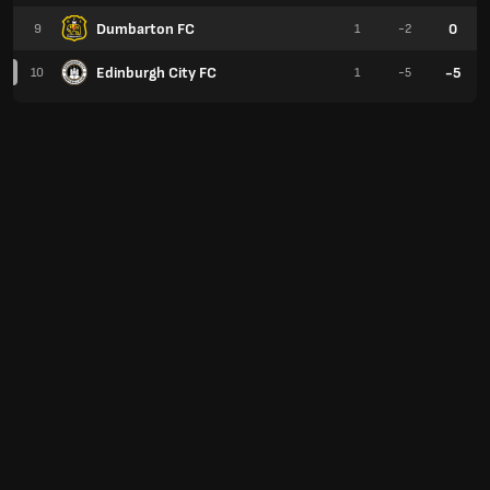
Dumbarton FC
0
9
1
-2
Edinburgh City FC
-5
10
1
-5