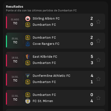
Resultados
Ponte al día con los últimos partidos de Dumbarton FC
2
Stirling Albion FC
01 AGO.
TC
0
Dumbarton FC
2
Dumbarton FC
25 JUL.
TC
0
Cove Rangers FC
5
East Kilbride FC
18 JUL.
TC
3
Dumbarton FC
4
Dunfermline Athletic FC
14 JUL.
TC
1
Dumbarton FC
0
Dumbarton FC
11 JUL.
TC
4
FC St. Mirren