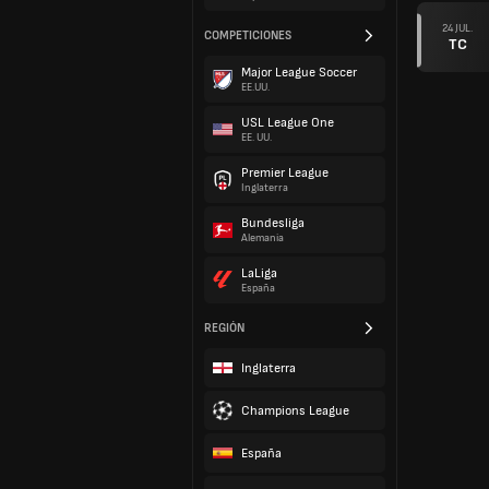
24 JUL.
COMPETICIONES
TC
Major League Soccer
EE.UU.
USL League One
EE. UU.
Premier League
Inglaterra
Bundesliga
Alemania
LaLiga
España
REGIÓN
Inglaterra
Champions League
España