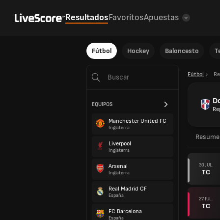
Resultados
Favoritos
Apuestas
Fútbol
Hockey
Baloncesto
T
Fútbol
Re
D
EQUIPOS
Re
Manchester United FC
Inglaterra
Resume
Liverpool
Inglaterra
30 JUL.
Arsenal
TC
Inglaterra
Real Madrid CF
España
27 JUL.
TC
FC Barcelona
España