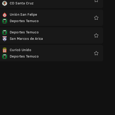
CD Santa Cruz
Favoritos
Unión San Felipe
Deportes Temuco
Favoritos
Deportes Temuco
San Marcos de Arica
Favoritos
Curicó Unido
Deportes Temuco
Favoritos