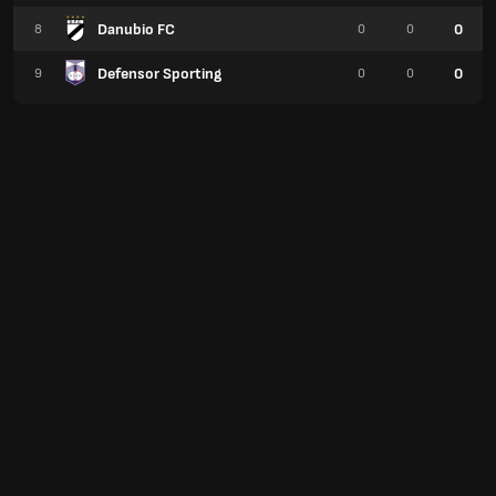
Danubio FC
0
8
0
0
Defensor Sporting
0
9
0
0