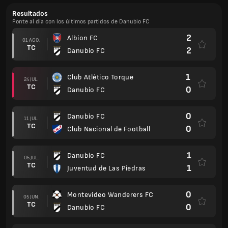
Resultados
Ponte al día con los últimos partidos de Danubio FC
2
Albion FC
01 AGO.
TC
2
Danubio FC
1
Club Atlético Torque
24 JUL.
TC
0
Danubio FC
0
Danubio FC
11 JUL.
TC
0
Club Nacional de Football
1
Danubio FC
05 JUL.
TC
1
Juventud de Las Piedras
0
Montevideo Wanderers FC
05 JUN.
TC
0
Danubio FC