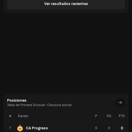
Ver resultados recientes
Posiciones
Tabla de Primera Division: Clausura actual
#
Equipo
P
DG
PTS.
CA Progreso
0
7
0
0