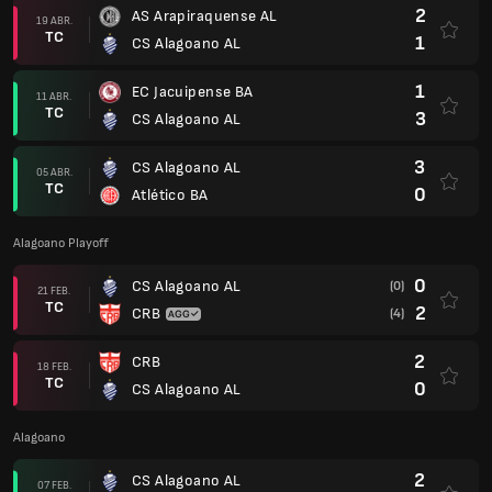
2
AS Arapiraquense AL
19 ABR.
TC
1
CS Alagoano AL
1
EC Jacuipense BA
11 ABR.
TC
3
CS Alagoano AL
3
CS Alagoano AL
05 ABR.
TC
0
Atlético BA
Alagoano Playoff
0
CS Alagoano AL
(0)
21 FEB.
TC
2
CRB
(4)
2
CRB
18 FEB.
TC
0
CS Alagoano AL
Alagoano
2
CS Alagoano AL
07 FEB.