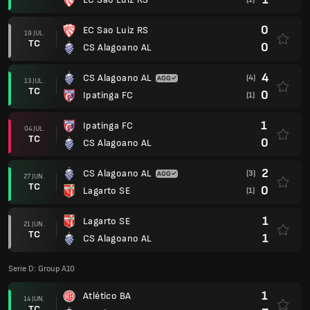
0
EC Sao Luiz RS
19 JUL.
TC
0
CS Alagoano AL
4
CS Alagoano AL
(4)
13 JUL.
TC
0
Ipatinga FC
(1)
1
Ipatinga FC
04 JUL.
TC
0
CS Alagoano AL
2
CS Alagoano AL
(3)
27 JUN.
TC
0
Lagarto SE
(1)
1
Lagarto SE
21 JUN.
TC
1
CS Alagoano AL
Serie D: Group A10
1
Atlético BA
14 JUN.
TC