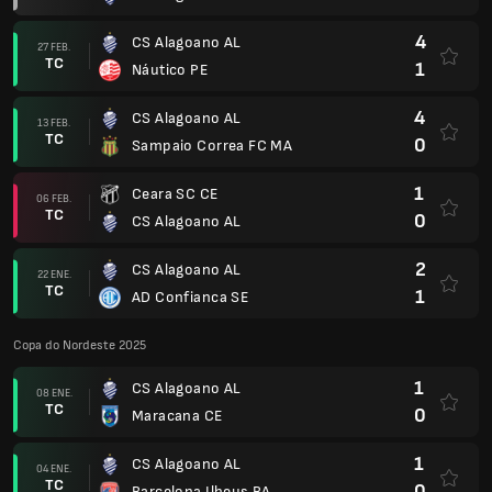
4
CS Alagoano AL
27 FEB.
TC
1
Náutico PE
4
CS Alagoano AL
13 FEB.
TC
0
Sampaio Correa FC MA
1
Ceara SC CE
06 FEB.
TC
0
CS Alagoano AL
2
CS Alagoano AL
22 ENE.
TC
1
AD Confianca SE
Copa do Nordeste 2025
1
CS Alagoano AL
08 ENE.
TC
0
Maracana CE
1
CS Alagoano AL
04 ENE.
TC
0
Barcelona Ilheus BA