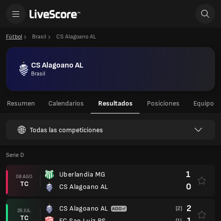
Fútbol
Brasil
CS Alagoano AL
CS Alagoano AL
Brasil
Resumen
Calendarios
Resultados
Posiciones
Equipo
Todas las competiciones
Serie D
1
Uberlandia MG
08 AGO.
TC
0
CS Alagoano AL
2
CS Alagoano AL
(2)
26 JUL.
TC
1
EC Sao Luiz RS
(1)