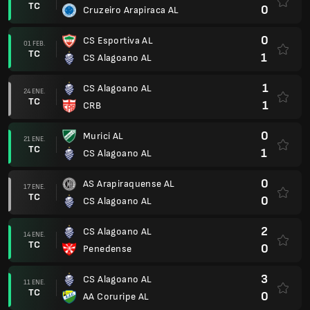
TC
0
Cruzeiro Arapiraca AL
0
CS Esportiva AL
01 FEB.
TC
1
CS Alagoano AL
1
CS Alagoano AL
24 ENE.
TC
1
CRB
0
Murici AL
21 ENE.
TC
1
CS Alagoano AL
0
AS Arapiraquense AL
17 ENE.
TC
0
CS Alagoano AL
2
CS Alagoano AL
14 ENE.
TC
0
Penedense
3
CS Alagoano AL
11 ENE.
TC
0
AA Coruripe AL