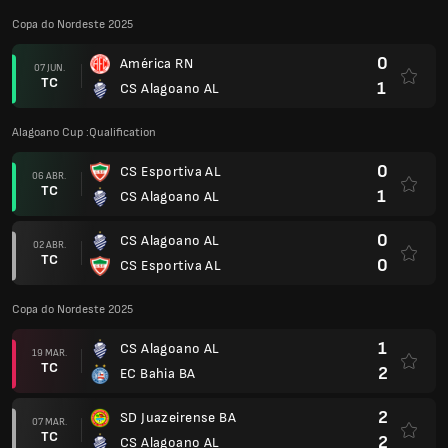
Copa do Nordeste 2025
0
América RN
07 JUN.
TC
1
CS Alagoano AL
Alagoano Cup :Qualification
0
CS Esportiva AL
06 ABR.
TC
1
CS Alagoano AL
0
CS Alagoano AL
02 ABR.
TC
0
CS Esportiva AL
Copa do Nordeste 2025
1
CS Alagoano AL
19 MAR.
TC
2
EC Bahia BA
2
SD Juazeirense BA
07 MAR.
TC
2
CS Alagoano AL