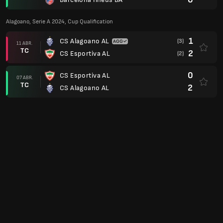
Alagoano, Serie A 2024, Cup Qualification
1
CS Alagoano AL
(3)
11 ABR.
TC
2
CS Esportiva AL
(2)
0
CS Esportiva AL
07 ABR.
TC
2
CS Alagoano AL