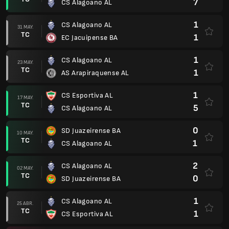
7
CS Alagoano AL
1
CS Alagoano AL
31 MAY.
TC
1
EC Jacuipense BA
1
CS Alagoano AL
23 MAY.
TC
1
AS Arapiraquense AL
1
CS Esportiva AL
17 MAY.
TC
5
CS Alagoano AL
0
SD Juazeirense BA
10 MAY.
TC
1
CS Alagoano AL
2
CS Alagoano AL
02 MAY.
TC
0
SD Juazeirense BA
1
CS Alagoano AL
25 ABR.
TC
1
CS Esportiva AL