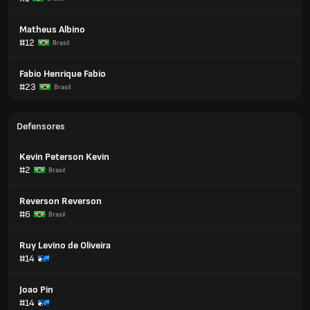
Matheus Albino
#12
Brasil
Fabio Henrique Fabio
#23
Brasil
Defensores
Kevin Peterson Kevin
#2
Brasil
Reverson Reverson
#6
Brasil
Ruy Levino de Oliveira
#14
Joao Pin
#14