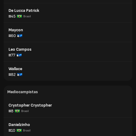
De Lucca Patrick
#45
Brasil
Maycon
#60
Leo Campos
#77
Wallace
#82
Mediocampistas
Crystopher Crystopher
#8
Brasil
Danielzinho
#10
Brasil