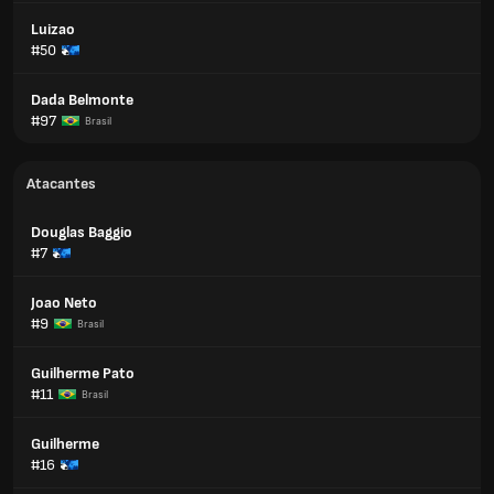
Luizao
#50
Dada Belmonte
#97
Brasil
Atacantes
Douglas Baggio
#7
Joao Neto
#9
Brasil
Guilherme Pato
#11
Brasil
Guilherme
#16