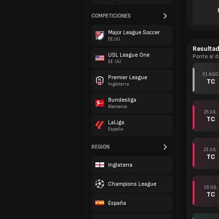
COMPETICIONES
Major League Soccer
EE.UU.
Resulta
USL League One
Ponte al d
EE. UU.
01 AGO.
Premier League
TC
Inglaterra
Bundesliga
Alemania
25 JUL.
TC
LaLiga
España
REGIÓN
21 JUL.
TC
Inglaterra
Champions League
18 JUL.
TC
España