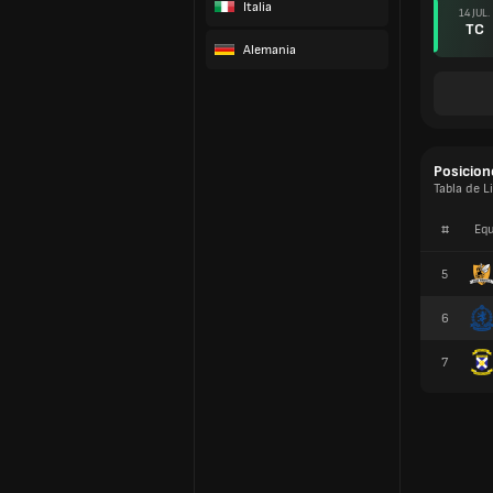
Italia
14 JUL.
TC
Alemania
Posicion
Tabla de L
#
Equ
5
6
7