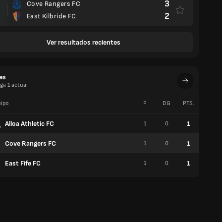
3
Cove Rangers FC
2
East Kilbride FC
Ver resultados recientes
es
iga 1 actual
ipo
P
DG
PTS.
V
Alloa Athletic FC
1
1
0
0
Cove Rangers FC
1
1
0
0
East Fife FC
1
1
0
0