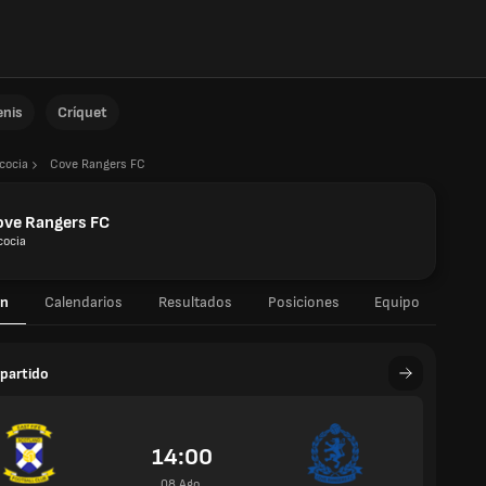
enis
Críquet
cocia
Cove Rangers FC
ove Rangers FC
cocia
n
Calendarios
Resultados
Posiciones
Equipo
partido
14:00
08 Ago.