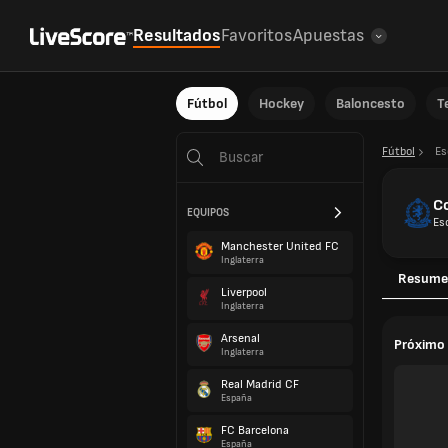
Resultados
Favoritos
Apuestas
Fútbol
Hockey
Baloncesto
T
Fútbol
Es
C
EQUIPOS
Es
Manchester United FC
Inglaterra
Resume
Liverpool
Inglaterra
Arsenal
Próximo 
Inglaterra
Real Madrid CF
España
FC Barcelona
España