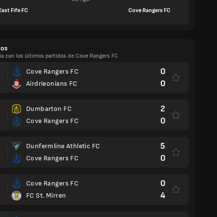
East Fife FC
Cove Rangers FC
dos
ía con los últimos partidos de Cove Rangers FC
0
Cove Rangers FC
0
Airdrieonians FC
2
Dumbarton FC
0
Cove Rangers FC
5
Dunfermline Athletic FC
0
Cove Rangers FC
0
Cove Rangers FC
4
FC St. Mirren