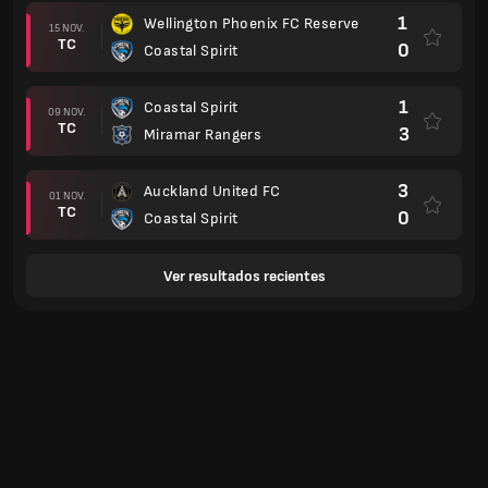
1
Wellington Phoenix FC Reserve
15 NOV.
TC
0
Coastal Spirit
1
Coastal Spirit
09 NOV.
TC
3
Miramar Rangers
3
Auckland United FC
01 NOV.
TC
0
Coastal Spirit
Ver resultados recientes