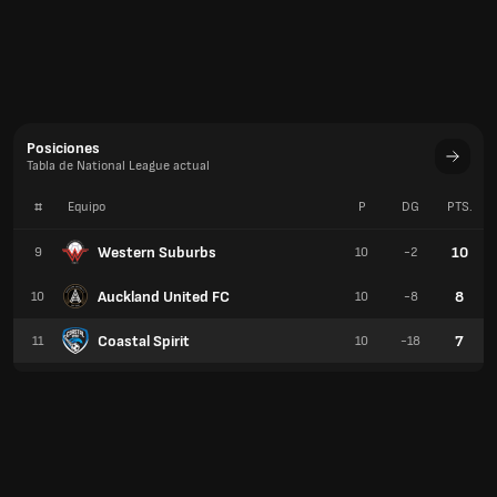
Posiciones
Tabla de National League actual
#
Equipo
P
DG
PTS.
Western Suburbs
10
9
10
-2
Auckland United FC
8
10
10
-8
Coastal Spirit
7
11
10
-18