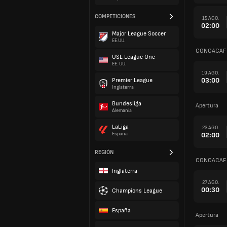
COMPETICIONES
15 AGO.
02:00
Major League Soccer
EE.UU.
CONCACAF C
USL League One
EE. UU.
19 AGO.
03:00
Premier League
Inglaterra
Bundesliga
Apertura
Alemania
LaLiga
23 AGO.
02:00
España
REGIÓN
CONCACAF C
Inglaterra
27 AGO.
00:30
Champions League
España
Apertura