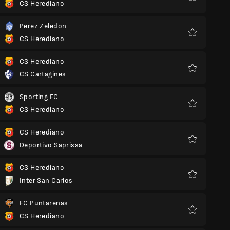
CS Herediano
Favoritos
Perez Zeledon
CS Herediano
Favoritos
CS Herediano
CS Cartagines
Favoritos
Sporting FC
CS Herediano
Favoritos
CS Herediano
Deportivo Saprissa
Favoritos
CS Herediano
Inter San Carlos
Favoritos
FC Puntarenas
CS Herediano
Favoritos