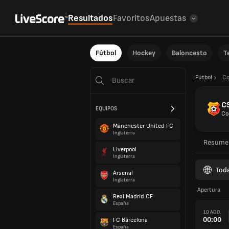
Resultados
Favoritos
Apuestas
Fútbol
Hockey
Baloncesto
T
Fútbol
Co
C
EQUIPOS
Co
Manchester United FC
Inglaterra
Resume
Liverpool
Inglaterra
Toda
Arsenal
Inglaterra
Apertura
Real Madrid CF
España
10 AGO.
00:00
FC Barcelona
España