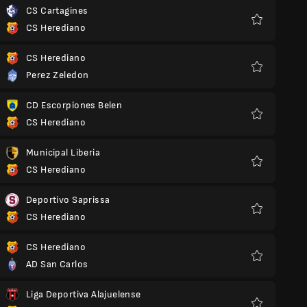
CS Cartagines
CS Herediano
Favoritos
CS Herediano
Perez Zeledon
Favoritos
CD Escorpiones Belen
CS Herediano
Favoritos
Municipal Liberia
CS Herediano
Favoritos
Deportivo Saprissa
CS Herediano
Favoritos
CS Herediano
AD San Carlos
Favoritos
Liga Deportiva Alajuelense