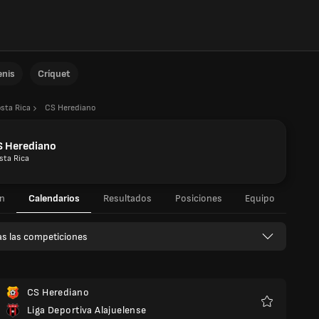
enis
Críquet
sta Rica
CS Herediano
S Herediano
sta Rica
n
Calendarios
Resultados
Posiciones
Equipo
s las competiciones
CS Herediano
Liga Deportiva Alajuelense
Favoritos