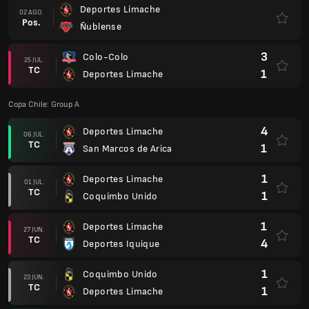
Deportes Limache
02 AGO.
Pos.
Ñublense
3
Colo-Colo
25 JUL.
TC
1
Deportes Limache
Copa Chile: Group A
4
Deportes Limache
06 JUL.
TC
1
San Marcos de Arica
1
Deportes Limache
01 JUL.
TC
1
Coquimbo Unido
1
Deportes Limache
27 JUN.
TC
4
Deportes Iquique
1
Coquimbo Unido
23 JUN.
TC
1
Deportes Limache