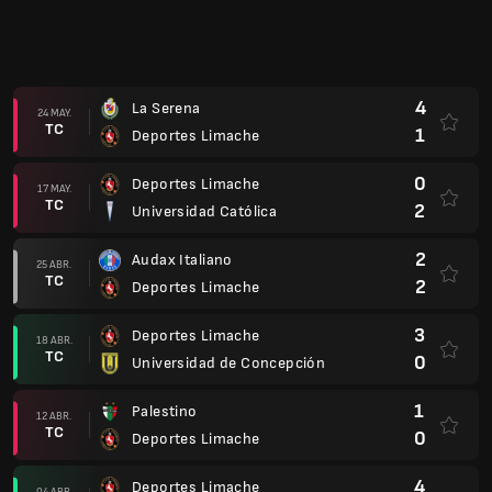
3
Deportes Limache
18 ABR.
TC
0
Universidad de Concepción
1
Palestino
12 ABR.
TC
0
Deportes Limache
4
Deportes Limache
04 ABR.
TC
0
Unión La Calera
2
Cobresal
15 MAR.
TC
5
Deportes Limache
1
Everton Viña Del Mar
07 MAR.
TC
0
Deportes Limache
3
Deportes Limache
28 FEB.
TC
0
Huachipato
2
Universidad de Chile
22 FEB.