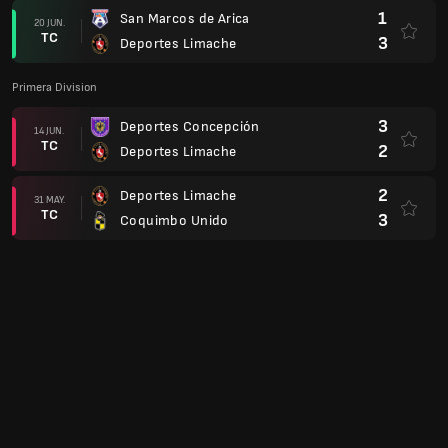
1
San Marcos de Arica
20 JUN.
TC
3
Deportes Limache
Primera Division
3
Deportes Concepción
14 JUN.
TC
2
Deportes Limache
2
Deportes Limache
31 MAY.
TC
3
Coquimbo Unido
4
La Serena
24 MAY.
TC
1
Deportes Limache
0
Deportes Limache
17 MAY.
TC
2
Universidad Católica
2
Audax Italiano
25 ABR.
TC
2
Deportes Limache