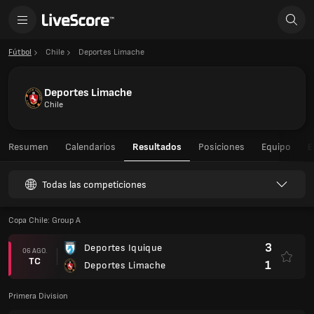
Fútbol
Chile
Deportes Limache
Deportes Limache
Chile
Resumen
Calendarios
Resultados
Posiciones
Equipo
E
Todas las competiciones
Copa Chile: Group A
3
Deportes Iquique
06 AGO.
TC
1
Deportes Limache
Primera Division