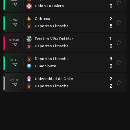
TC
2
Deportes Limache
2
Deportes Limache
14 FEB.
TC
1
O´Higgins
1
Ñublense
08 FEB.
TC
1
Deportes Limache
3
Deportes Limache
31 ENE.
TC
1
Colo-Colo
Supercopa
3
Coquimbo Unido
21 ENE.
TC
2
Deportes Limache
Copa Chile 2025, Knockout stage
1
Huachipato
10 DIC.
AP
1
Deportes Limache