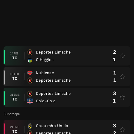
1
La Serena
(1)
12 OCT.
TC
6
Deportes Limache
(8)
2
Deportes Limache
07 SEPT.
TC
0
La Serena
2
Coquimbo Unido
(3)
13 JUL.
TC
3
Deportes Limache
(5)
2
Deportes Limache
11 JUL.
TC
1
Coquimbo Unido
3
Deportes Limache
(6)
02 JUL.
TC
0
CD Cobreloa Calama
(1)
1
CD Cobreloa Calama
08 JUN.
TC
3
Deportes Limache