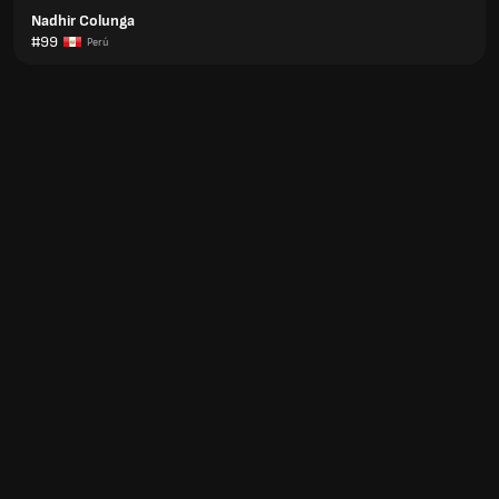
Nadhir Colunga
#99
Perú