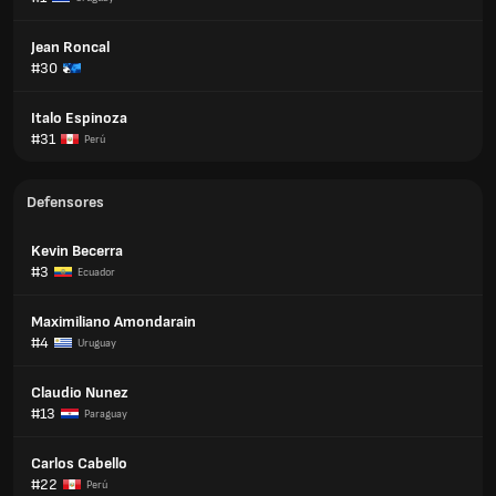
Jean Roncal
#30
Italo Espinoza
#31
Perú
Defensores
Kevin Becerra
#3
Ecuador
Maximiliano Amondarain
#4
Uruguay
Claudio Nunez
#13
Paraguay
Carlos Cabello
#22
Perú