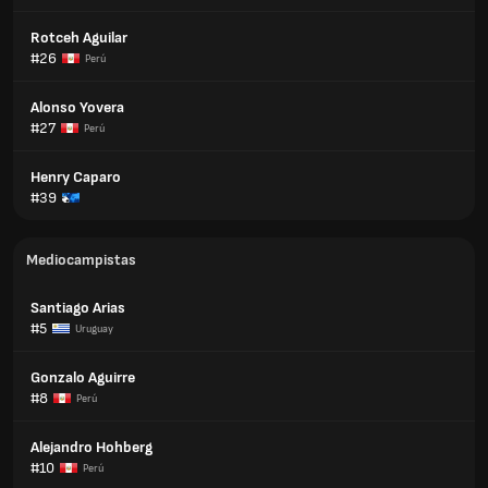
Rotceh Aguilar
#26
Perú
Alonso Yovera
#27
Perú
Henry Caparo
#39
Mediocampistas
Santiago Arias
#5
Uruguay
Gonzalo Aguirre
#8
Perú
Alejandro Hohberg
#10
Perú