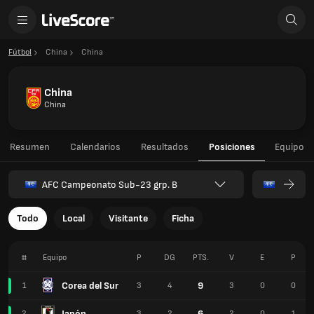
Fútbol
China
China
China
China
Resumen
Calendarios
Resultados
Posiciones
Equipo
AFC Campeonato Sub-23 grp. B
Todo
Local
Visitante
Ficha
#
Equipo
P
DG
PTS.
V
E
P
Corea del Sur
9
1
3
4
3
0
0
Japón
6
2
3
2
2
0
1