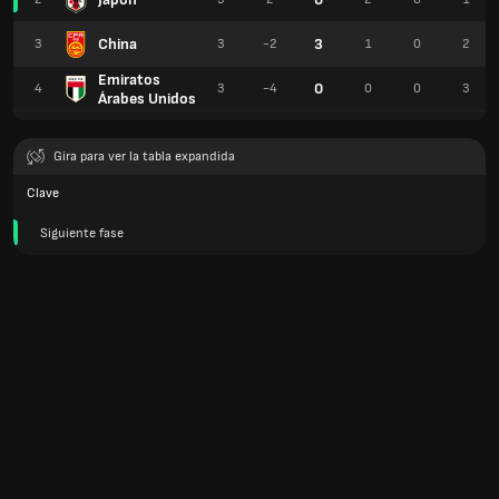
China
3
3
3
-2
1
0
2
Emiratos
0
4
3
-4
0
0
3
Árabes Unidos
Gira para ver la tabla expandida
Clave
Siguiente fase