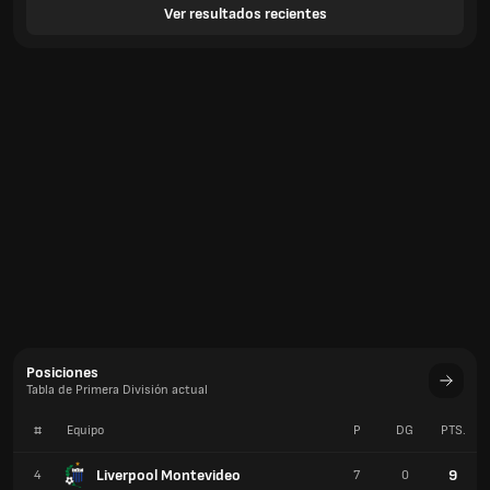
Ver resultados recientes
Posiciones
Tabla de Primera División actual
#
Equipo
P
DG
PTS.
Liverpool Montevideo
9
4
7
0