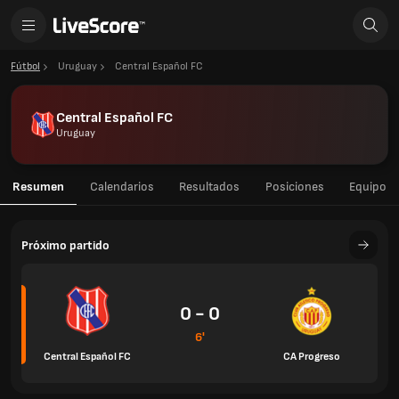
Fútbol
Uruguay
Central Español FC
Central Español FC
Uruguay
Resumen
Calendarios
Resultados
Posiciones
Equipo
Próximo partido
0 - 0
6'
Central Español FC
CA Progreso