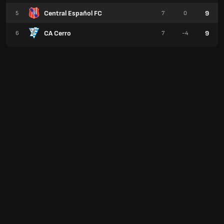
Central Español FC
9
5
7
0
CA Cerro
9
6
7
-4