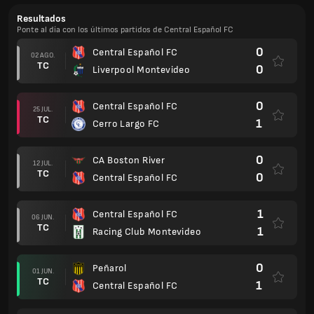
Resultados
Ponte al día con los últimos partidos de Central Español FC
0
Central Español FC
02 AGO.
TC
0
Liverpool Montevideo
0
Central Español FC
25 JUL.
TC
1
Cerro Largo FC
0
CA Boston River
12 JUL.
TC
0
Central Español FC
1
Central Español FC
06 JUN.
TC
1
Racing Club Montevideo
0
Peñarol
01 JUN.
TC
1
Central Español FC