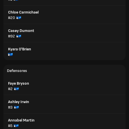
Chloe Carmichael
#20
Casey Dumont
#92
Kyara O'Brien
Defensores
Faye Bryson
#2
Ashley Irwin
#3
Annabel Martin
#5