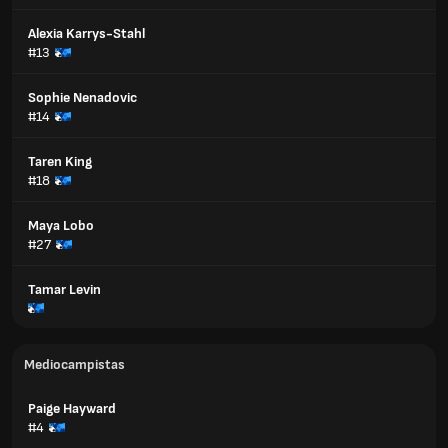
Alexia Karrys-Stahl
#13
Sophie Nenadovic
#14
Taren King
#18
Maya Lobo
#27
Tamar Levin
Mediocampistas
Paige Hayward
#4