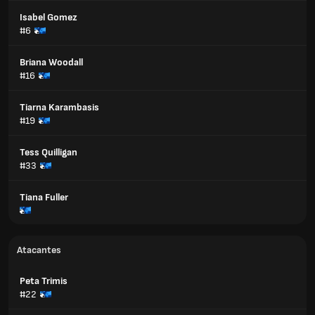
Isabel Gomez
#6
Briana Woodall
#16
Tiarna Karambasis
#19
Tess Quilligan
#33
Tiana Fuller
Atacantes
Peta Trimis
#22