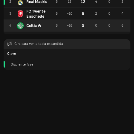
Real Madrid
12
2
6
13
4
0
2
FC Twente
6
3
6
-10
2
0
4
Enschede
Celtic W
0
4
6
-16
0
0
6
Gira para ver la tabla expandida
Clave
Siguiente fase