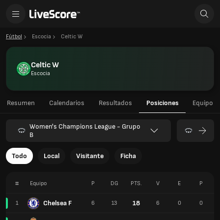
Fútbol
Escocia
Celtic W
Celtic W
Escocia
Resumen
Calendarios
Resultados
Posiciones
Equipo
Women's Champions League - Grupo
B
Todo
Local
Visitante
Ficha
#
Equipo
P
DG
PTS.
V
E
P
Chelsea F
18
1
6
13
6
0
0