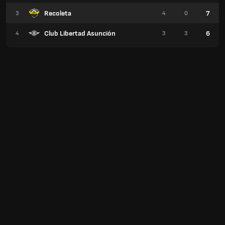
Recoleta
7
3
4
0
Club Libertad Asunción
6
4
3
3