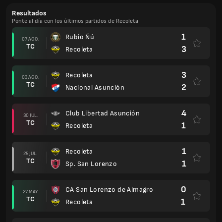
Resultados
Ponte al día con los últimos partidos de Recoleta
1
Rubio Ñú
07 AGO.
TC
3
Recoleta
3
Recoleta
03 AGO.
TC
2
Nacional Asunción
4
Club Libertad Asunción
30 JUL.
TC
1
Recoleta
1
Recoleta
25 JUL.
TC
1
Sp. San Lorenzo
0
CA San Lorenzo de Almagro
27 MAY.
TC
1
Recoleta