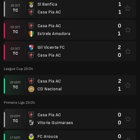
1
Sl Benfica
28 OCT.
TC
1
Casa Pia AC
0
Casa Pia AC
08 OCT.
TC
1
Estrela Amadora
2
Gil Vicente FC
02 OCT.
TC
0
Casa Pia AC
League Cup 23/24
2
Casa Pia AC
28 SEPT.
TC
1
CD Nacional
Primeira Liga 23/24
0
Casa Pia AC
23 SEPT.
TC
0
Vitoria Guimaraes
0
FC Arouca
17 SEPT.