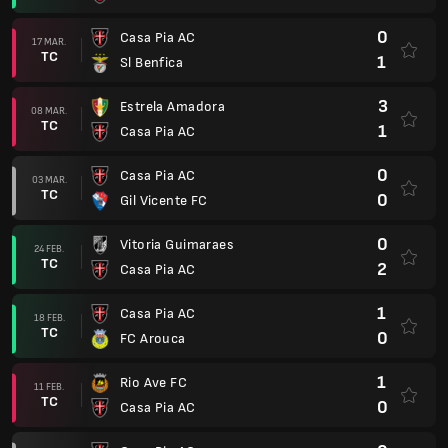
0
Casa Pia AC
17 MAR.
TC
1
Sl Benfica
3
Estrela Amadora
08 MAR.
TC
1
Casa Pia AC
0
Casa Pia AC
03 MAR.
TC
0
Gil Vicente FC
0
Vitoria Guimaraes
24 FEB.
TC
2
Casa Pia AC
1
Casa Pia AC
18 FEB.
TC
0
FC Arouca
1
Rio Ave FC
11 FEB.
TC
0
Casa Pia AC