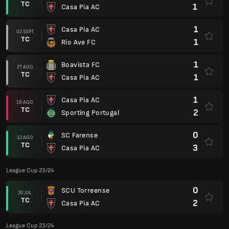
TC
1
Casa Pia AC
1
Casa Pia AC
02 SEPT.
TC
1
Rio Ave FC
1
Boavista FC
27 AGO.
TC
1
Casa Pia AC
1
Casa Pia AC
18 AGO.
TC
2
Sporting Portugal
0
SC Farense
12 AGO.
TC
3
Casa Pia AC
League Cup 23/24
0
SCU Torreense
30 JUL.
TC
2
Casa Pia AC
League Cup 23/24