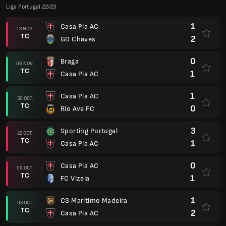
Liga Portugal 22/23
1
Casa Pia AC
13 NOV.
TC
2
GD Chaves
0
Braga
06 NOV.
TC
1
Casa Pia AC
1
Casa Pia AC
30 OCT.
TC
0
Rio Ave FC
3
Sporting Portugal
22 OCT.
TC
1
Casa Pia AC
0
Casa Pia AC
09 OCT.
TC
1
FC Vizela
1
CS Maritimo Madeira
03 OCT.
TC
2
Casa Pia AC