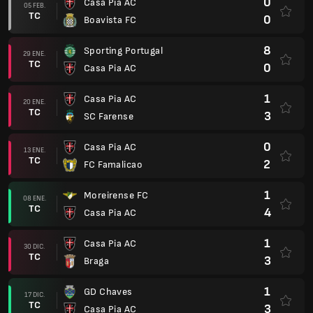
0
Casa Pia AC
05 FEB.
TC
0
Boavista FC
8
Sporting Portugal
29 ENE.
TC
0
Casa Pia AC
1
Casa Pia AC
20 ENE.
TC
3
SC Farense
0
Casa Pia AC
13 ENE.
TC
2
FC Famalicao
1
Moreirense FC
08 ENE.
TC
4
Casa Pia AC
1
Casa Pia AC
30 DIC.
TC
3
Braga
1
GD Chaves
17 DIC.
TC
3
Casa Pia AC