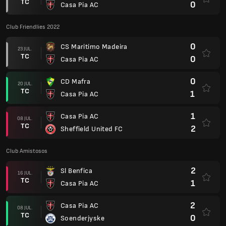
TC
0
Casa Pia AC
Club Friendlies 2022
0
CS Maritimo Madeira
23 JUL.
TC
0
Casa Pia AC
0
CD Mafra
20 JUL.
TC
1
Casa Pia AC
1
Casa Pia AC
08 JUL.
TC
2
Sheffield United FC
Club Amistosos
2
Sl Benfica
16 JUL.
TC
1
Casa Pia AC
2
Casa Pia AC
08 JUL.
TC
0
Soenderjyske