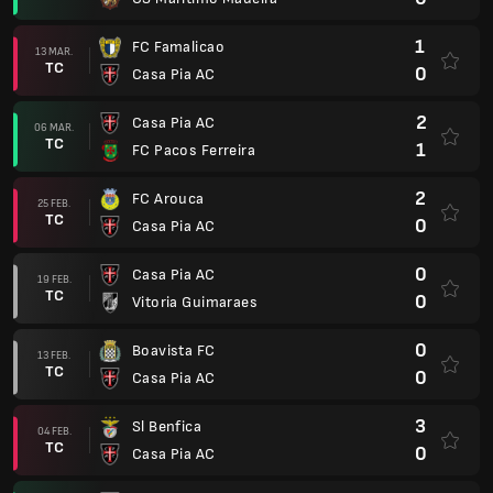
1
FC Famalicao
13 MAR.
TC
0
Casa Pia AC
2
Casa Pia AC
06 MAR.
TC
1
FC Pacos Ferreira
2
FC Arouca
25 FEB.
TC
0
Casa Pia AC
0
Casa Pia AC
19 FEB.
TC
0
Vitoria Guimaraes
0
Boavista FC
13 FEB.
TC
0
Casa Pia AC
3
Sl Benfica
04 FEB.
TC
0
Casa Pia AC