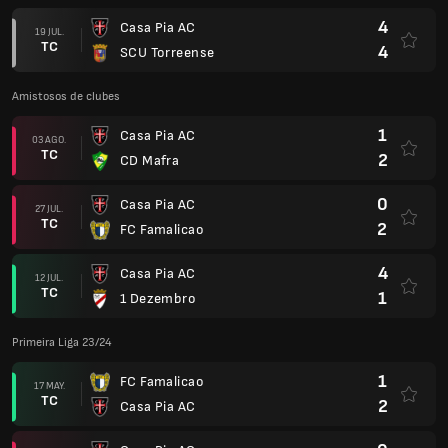
4
Casa Pia AC
19 JUL.
TC
4
SCU Torreense
Amistosos de clubes
1
Casa Pia AC
03 AGO.
TC
2
CD Mafra
0
Casa Pia AC
27 JUL.
TC
2
FC Famalicao
4
Casa Pia AC
12 JUL.
TC
1
1 Dezembro
Primeira Liga 23/24
1
FC Famalicao
17 MAY.
TC
2
Casa Pia AC