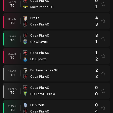
0
Casa Pia AC
12 MAY.
TC
1
Moreirense FC
4
Braga
05 MAY.
TC
3
Casa Pia AC
3
Casa Pia AC
27 ABR.
TC
1
GD Chaves
1
Casa Pia AC
21 ABR.
TC
2
FC Oporto
2
Portimonense SC
14 ABR.
TC
2
Casa Pia AC
0
Casa Pia AC
08 ABR.
TC
0
GD Estoril Praia
0
FC Vizela
31 MAR.
TC
4
Casa Pia AC