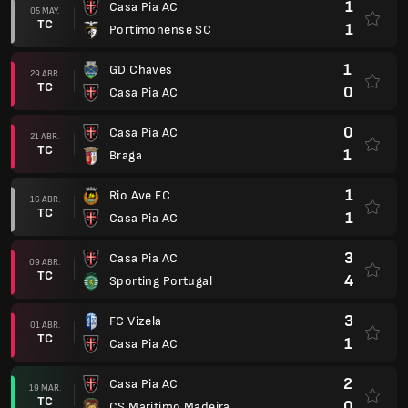
1
Casa Pia AC
05 MAY.
TC
1
Portimonense SC
1
GD Chaves
29 ABR.
TC
0
Casa Pia AC
0
Casa Pia AC
21 ABR.
TC
1
Braga
1
Rio Ave FC
16 ABR.
TC
1
Casa Pia AC
3
Casa Pia AC
09 ABR.
TC
4
Sporting Portugal
3
FC Vizela
01 ABR.
TC
1
Casa Pia AC
2
Casa Pia AC
19 MAR.
TC
0
CS Maritimo Madeira