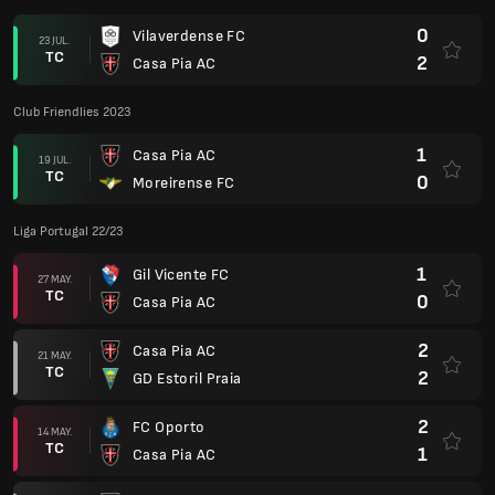
0
Vilaverdense FC
23 JUL.
TC
2
Casa Pia AC
Club Friendlies 2023
1
Casa Pia AC
19 JUL.
TC
0
Moreirense FC
Liga Portugal 22/23
1
Gil Vicente FC
27 MAY.
TC
0
Casa Pia AC
2
Casa Pia AC
21 MAY.
TC
2
GD Estoril Praia
2
FC Oporto
14 MAY.
TC
1
Casa Pia AC