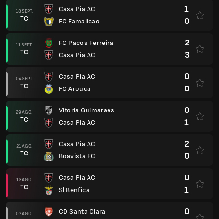
1
Casa Pia AC
18 SEPT.
TC
0
FC Famalicao
2
FC Pacos Ferreira
11 SEPT.
TC
3
Casa Pia AC
0
Casa Pia AC
04 SEPT.
TC
0
FC Arouca
0
Vitoria Guimaraes
29 AGO.
TC
1
Casa Pia AC
2
Casa Pia AC
21 AGO.
TC
0
Boavista FC
0
Casa Pia AC
13 AGO.
TC
1
Sl Benfica
0
CD Santa Clara
07 AGO.