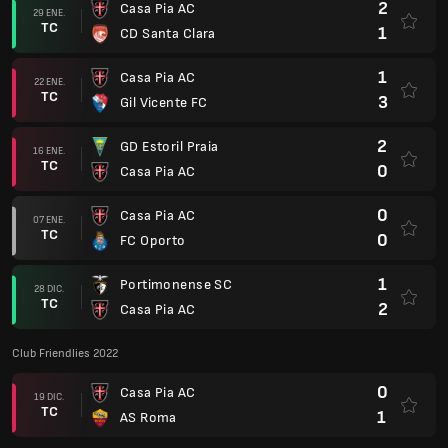
2
Casa Pia AC
29 ENE.
TC
1
CD Santa Clara
1
Casa Pia AC
22 ENE.
TC
3
Gil Vicente FC
2
GD Estoril Praia
16 ENE.
TC
0
Casa Pia AC
0
Casa Pia AC
07 ENE.
TC
0
FC Oporto
1
Portimonense SC
28 DIC.
TC
2
Casa Pia AC
Club Friendlies 2022
0
Casa Pia AC
19 DIC.
TC
1
AS Roma