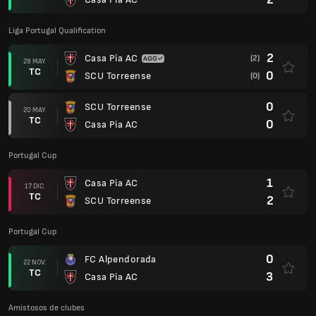
Liga Portugal Qualification
2
Casa Pia AC
(2)
28 MAY.
TC
0
SCU Torreense
(0)
0
SCU Torreense
20 MAY.
TC
0
Casa Pia AC
Portugal Cup
1
Casa Pia AC
17 DIC.
TC
2
SCU Torreense
Portugal Cup
0
FC Alpendorada
22 NOV.
TC
3
Casa Pia AC
Amistosos de clubes