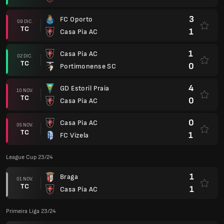
3
FC Oporto
09 DIC.
TC
1
Casa Pia AC
1
Casa Pia AC
02 DIC.
TC
0
Portimonense SC
4
GD Estoril Praia
10 NOV.
TC
0
Casa Pia AC
0
Casa Pia AC
05 NOV.
TC
1
FC Vizela
League Cup 23/24
1
Braga
01 NOV.
TC
1
Casa Pia AC
Primeira Liga 23/24