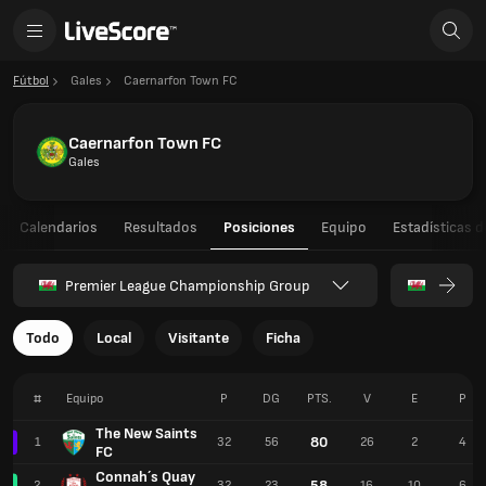
Fútbol
Gales
Caernarfon Town FC
Caernarfon Town FC
Gales
Calendarios
Resultados
Posiciones
Equipo
Estadísticas d
Premier League Championship Group
Todo
Local
Visitante
Ficha
#
Equipo
P
DG
PTS.
V
E
P
The New Saints
80
1
32
56
26
2
4
FC
Connah´s Quay
58
2
32
23
16
10
6