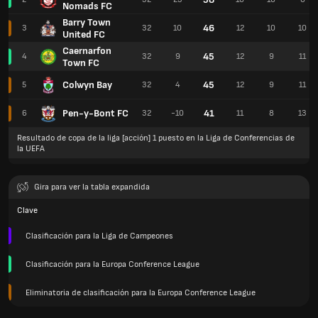
Nomads FC
Barry Town
46
3
32
10
12
10
10
United FC
Caernarfon
45
4
32
9
12
9
11
Town FC
Colwyn Bay
45
5
32
4
12
9
11
Pen-y-Bont FC
41
6
32
-10
11
8
13
Resultado de copa de la liga [acción] 1 puesto en la Liga de Conferencias de
la UEFA
Gira para ver la tabla expandida
Clave
Clasificación para la Liga de Campeones
Clasificación para la Europa Conference League
Eliminatoria de clasificación para la Europa Conference League