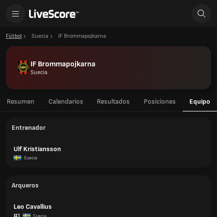
Fútbol
Suecia
IF Brommapojkarna
IF Brommapojkarna
Suecia
Resumen
Calendarios
Resultados
Posiciones
Equipo
Entrenador
Ulf Kristiansson
Suecia
Arqueros
Leo Cavallius
#1
Suecia