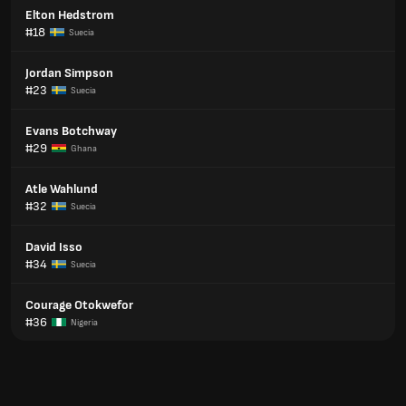
Elton Hedstrom
#18
Suecia
Jordan Simpson
#23
Suecia
Evans Botchway
#29
Ghana
Atle Wahlund
#32
Suecia
David Isso
#34
Suecia
Courage Otokwefor
#36
Nigeria