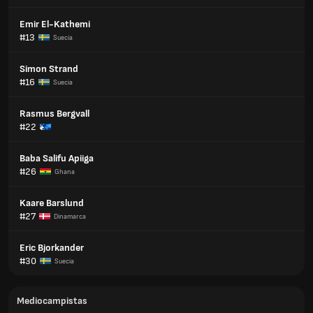
Emir El-Kathemi
#13
Suecia
Simon Strand
#16
Suecia
Rasmus Bergvall
#22
Baba Salifu Apiiga
#26
Ghana
Kaare Barslund
#27
Dinamarca
Eric Bjorkander
#30
Suecia
Mediocampistas