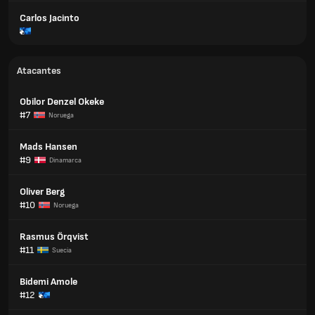
Carlos Jacinto
Atacantes
Obilor Denzel Okeke
#7
Noruega
Mads Hansen
#9
Dinamarca
Oliver Berg
#10
Noruega
Rasmus Örqvist
#11
Suecia
Bidemi Amole
#12