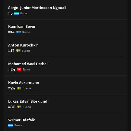
Serge-Junior Martinsson Ngouali
#5
Gabón
Kamilcan Sever
#14
Suecia
Anton Kurochkin
#17
Suecia
Mohamed Wael Derbali
#24
Túnez
Kevin Ackermann
#24
Suecia
Lukas Edvin Björklund
#30
Suecia
Wilmer Odefalk
Suecia