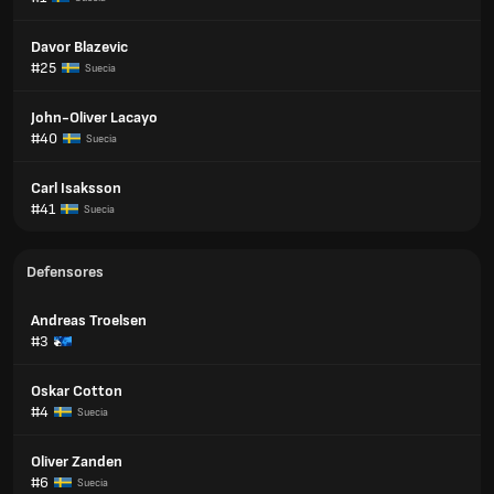
Davor Blazevic
#25
Suecia
John-Oliver Lacayo
#40
Suecia
Carl Isaksson
#41
Suecia
Defensores
Andreas Troelsen
#3
Oskar Cotton
#4
Suecia
Oliver Zanden
#6
Suecia