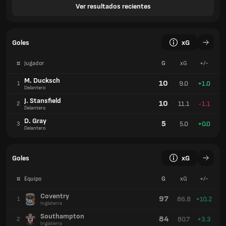
Ver resultados recientes
Goles
xG
#
Jugador
G
xG
+/-
M. Ducksch
10
9.0
+1.0
1
Delantero
J. Stansfield
10
11.1
-1.1
2
Delantero
D. Gray
5
5.0
+0.0
3
Delantero
Goles
xG
#
Equipo
G
xG
+/-
Coventry
97
86.8
+10.2
1
Inglaterra
Southampton
84
80.7
+3.3
2
Inglaterra