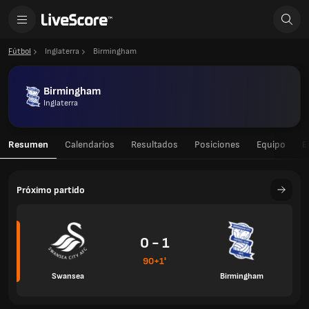
Fútbol
Inglaterra
Birmingham
Birmingham
Inglaterra
Resumen
Calendarios
Resultados
Posiciones
Equipo
E
Próximo partido
0 - 1
90+1'
Swansea
Birmingham