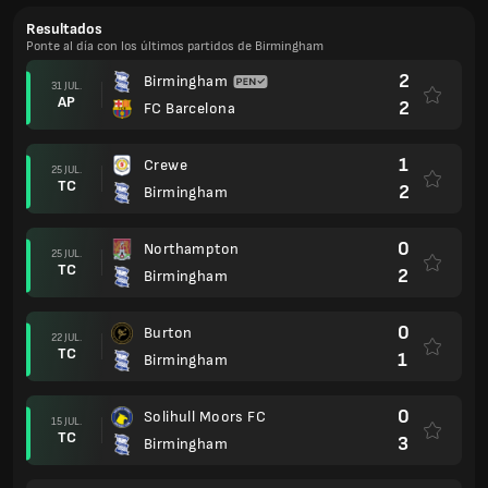
Resultados
Ponte al día con los últimos partidos de Birmingham
2
Birmingham
31 JUL.
AP
2
FC Barcelona
1
Crewe
25 JUL.
TC
2
Birmingham
0
Northampton
25 JUL.
TC
2
Birmingham
0
Burton
22 JUL.
TC
1
Birmingham
0
Solihull Moors FC
15 JUL.
TC
3
Birmingham