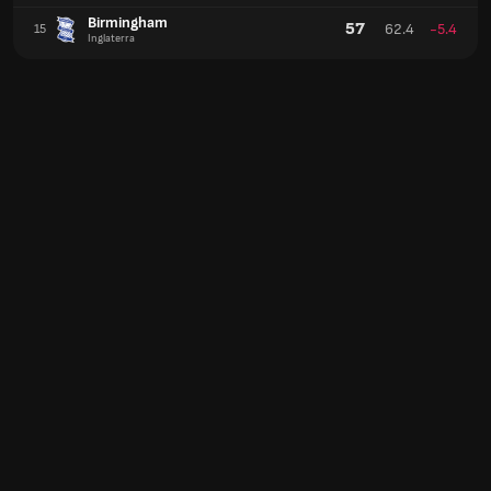
Birmingham
57
62.4
-5.4
15
Inglaterra