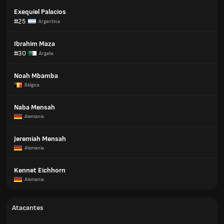
Exequiel Palacios
#25
Argentina
Ibrahim Maza
#30
Argelia
Noah Mbamba
Bélgica
Naba Mensah
Alemania
Jeremiah Mensah
Alemania
Kennet Eichhorn
Alemania
Atacantes