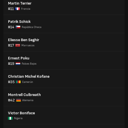
Martin Terrier
#11
Francia
Patrik Schick
#14
República Checa
Eliesse Ben Seghir
#17
Marruecos
Ernest Poku
#19
Países Bajos
Christian Michel Kofane
#35
Camerún
Montrell Culbreath
#42
Alemania
Victor Boniface
Nigeria