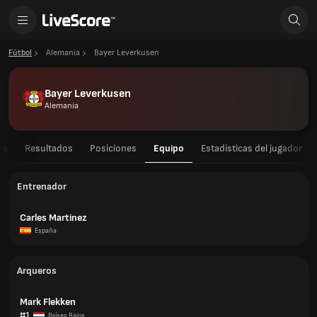
Fútbol
Alemania
Bayer Leverkusen
Bayer Leverkusen
Alemania
os
Resultados
Posiciones
Equipo
Estadísticas del jugador
Entrenador
Carles Martinez
España
Arqueros
Mark Flekken
#1
Países Bajos