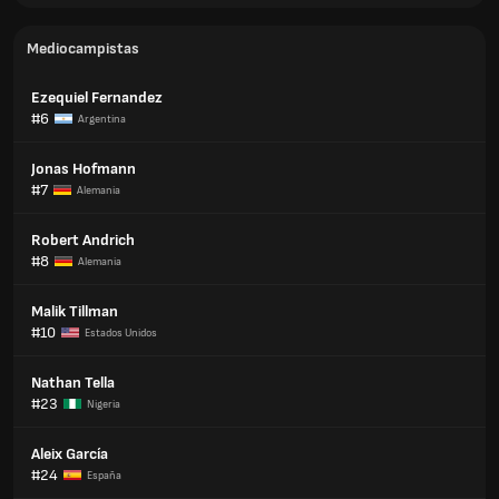
Mediocampistas
Ezequiel Fernandez
#6
Argentina
Jonas Hofmann
#7
Alemania
Robert Andrich
#8
Alemania
Malik Tillman
#10
Estados Unidos
Nathan Tella
#23
Nigeria
Aleix García
#24
España