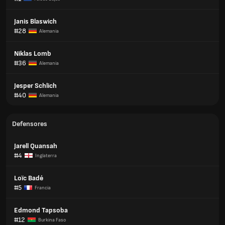
Janis Blaswich
#28
Alemania
Niklas Lomb
#36
Alemania
Jesper Schlich
#40
Alemania
Defensores
Jarell Quansah
#4
Inglaterra
Loïc Badé
#5
Francia
Edmond Tapsoba
#12
Burkina Faso