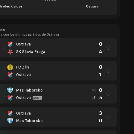
Hradec Kralove
Ostrava
dos
ía con los últimos partidos de Ostrava
0
Ostrava
4
SK Slavia Praga
0
FC Zlin
1
Ostrava
0
Mas Taborsko
(0)
5
Ostrava
(8)
3
Ostrava
0
Mas Taborsko