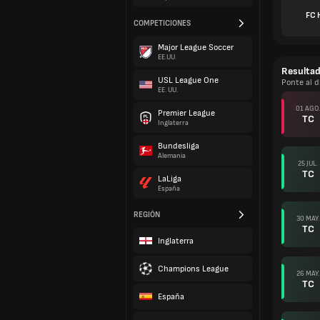
FC 
COMPETICIONES
Major League Soccer
EE.UU.
Resulta
USL League One
Ponte al d
EE. UU.
01 AGO.
Premier League
TC
Inglaterra
Bundesliga
Alemania
25 JUL.
TC
LaLiga
España
REGIÓN
30 MAY.
TC
Inglaterra
Champions League
26 MAY.
TC
España