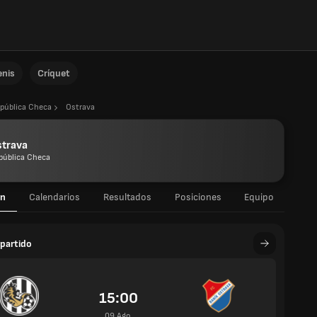
enis
Críquet
pública Checa
Ostrava
strava
pública Checa
n
Calendarios
Resultados
Posiciones
Equipo
partido
15:00
09 Ago.