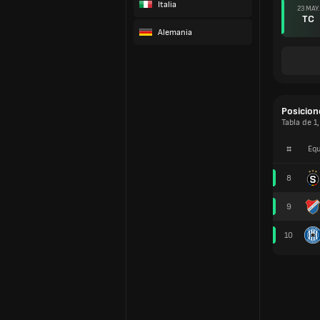
Italia
23 MAY.
TC
Alemania
Posicion
Tabla de 1
#
Equ
8
9
10