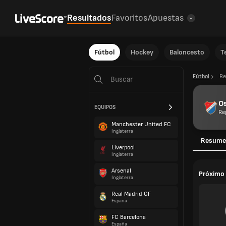
Resultados
Favoritos
Apuestas
Fútbol
Hockey
Baloncesto
T
Fútbol
Re
O
EQUIPOS
Re
Manchester United FC
Inglaterra
Resume
Liverpool
Inglaterra
Arsenal
Próximo 
Inglaterra
Real Madrid CF
España
FC Barcelona
España