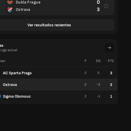
0
Dukla Prague
3
Ostrava
Ver resultados recientes
es
, Liga actual
ipo
P
DG
PTS.
V
AC Sparta Praga
3
2
0
1
Ostrava
3
2
-3
1
Sigma Olomouc
1
2
-1
0