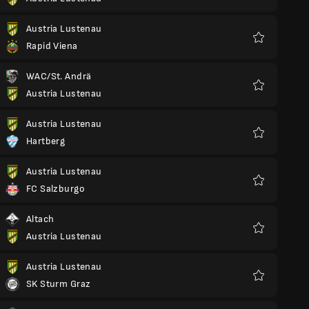
Favoritos
Austria Lustenau
Rapid Viena
Favoritos
WAC/St. Andrä
Austria Lustenau
Favoritos
Austria Lustenau
Hartberg
Favoritos
Austria Lustenau
FC Salzburgo
Favoritos
Altach
Austria Lustenau
Favoritos
Austria Lustenau
SK Sturm Graz
Favoritos