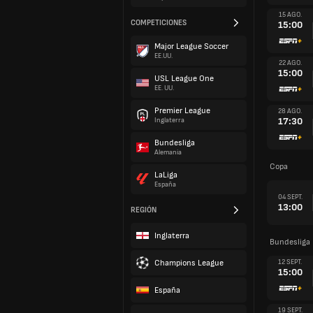
15 AGO.
COMPETICIONES
15:00
Major League Soccer
EE.UU.
22 AGO.
15:00
USL League One
EE. UU.
Premier League
28 AGO.
17:30
Inglaterra
Bundesliga
Alemania
Copa
LaLiga
España
04 SEPT.
13:00
REGIÓN
Inglaterra
Bundesliga
Champions League
12 SEPT.
15:00
España
19 SEPT.