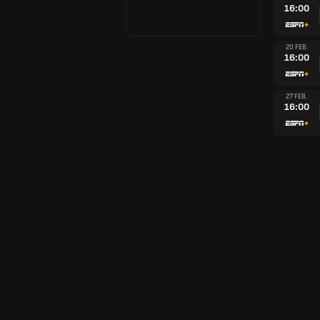
16:00
20 FEB.
16:00
27 FEB.
16:00