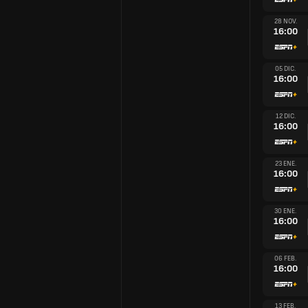
28 NOV.
16:00
05 DIC.
16:00
12 DIC.
16:00
23 ENE.
16:00
30 ENE.
16:00
06 FEB.
16:00
13 FEB.