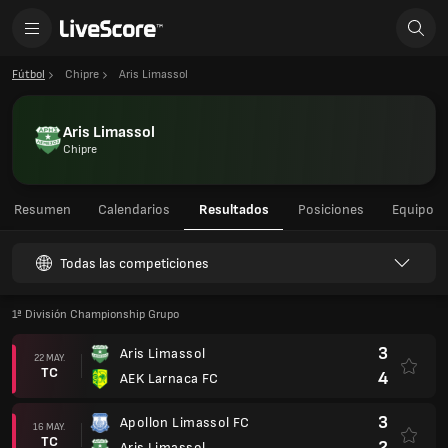
Fútbol
Chipre
Aris Limassol
Aris Limassol
Chipre
Resumen
Calendarios
Resultados
Posiciones
Equipo
Todas las competiciones
1ª División Championship Grupo
3
Aris Limassol
22 MAY.
TC
4
AEK Larnaca FC
3
Apollon Limassol FC
16 MAY.
TC
2
Aris Limassol