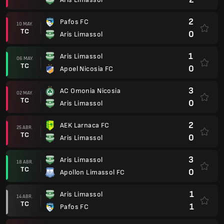
2
Pafos FC
10 MAY.
TC
0
Aris Limassol
1
Aris Limassol
06 MAY.
TC
0
Apoel Nicosia FC
3
AC Omonia Nicosia
02 MAY.
TC
0
Aris Limassol
2
AEK Larnaca FC
25 ABR.
TC
0
Aris Limassol
3
Aris Limassol
18 ABR.
TC
0
Apollon Limassol FC
1
Aris Limassol
14 ABR.
TC
1
Pafos FC