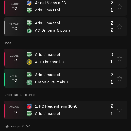
2
Apoel Nicosia FC
05 ABR.
TC
1
Aris Limassol
2
Aris Limassol
21 MAR.
TC
2
AC Omonia Nicosia
Copa
0
Aris Limassol
21 ENE.
TC
1
AEL Limassol FC
2
Aris Limassol
22 OCT.
TC
1
Omonia 29 Maiou
Amistosos de clubes
2
1. FC Heidenheim 1846
03 AGO.
TC
1
Aris Limassol
Liga Europa 23/24