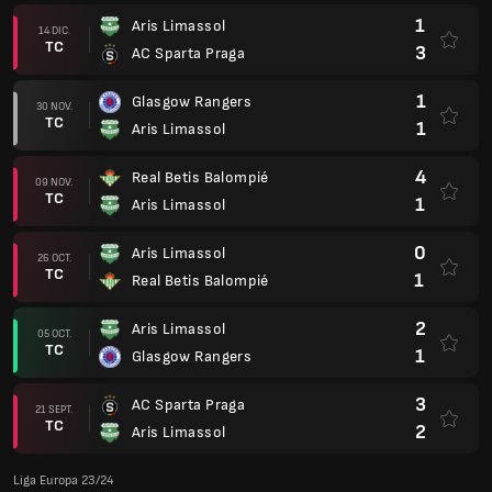
1
Aris Limassol
14 DIC.
TC
3
AC Sparta Praga
1
Glasgow Rangers
30 NOV.
TC
1
Aris Limassol
4
Real Betis Balompié
09 NOV.
TC
1
Aris Limassol
0
Aris Limassol
26 OCT.
TC
1
Real Betis Balompié
2
Aris Limassol
05 OCT.
TC
1
Glasgow Rangers
3
AC Sparta Praga
21 SEPT.
TC
2
Aris Limassol
Liga Europa 23/24