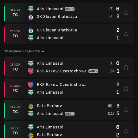
6
Aris Limassol
(7)
31 AGO.
TC
2
SK Slovan Bratislava
(4)
2
SK Slovan Bratislava
24 AGO.
TC
1
Aris Limassol
Champions League 23/24
0
Aris Limassol
(1)
15 AGO.
TC
1
RKS Rakow Czestochowa
(3)
2
RKS Rakow Czestochowa
08 AGO.
TC
1
Aris Limassol
3
Bate Borisov
(5)
01 AGO.
TC
5
Aris Limassol
(11)
6
Aris Limassol
26 JUL.
TC
2
Bate Borisov