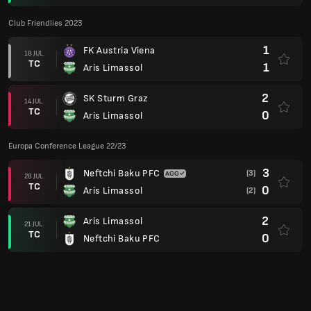
Club Friendlies 2023
1
FK Austria Viena
18 JUL.
TC
1
Aris Limassol
2
SK Sturm Graz
14 JUL.
TC
0
Aris Limassol
Europa Conference League 22/23
3
Neftchi Baku PFC
(3)
28 JUL.
TC
0
Aris Limassol
(2)
2
Aris Limassol
21 JUL.
TC
0
Neftchi Baku PFC