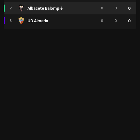
Albacete Balompié
0
2
0
0
UD Almería
0
3
0
0