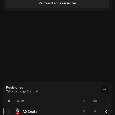
Ver resultados recientes
Posiciones
Tabla de LaLiga 2 actual
#
Equipo
P
DG
PTS.
AD Ceuta
0
1
0
0