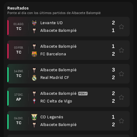
Resultados
Ponte al día con los últimos partidos de Albacete Balompié
2
Levante UD
01 AGO.
TC
1
Albacete Balompié
1
Albacete Balompié
03 FEB.
TC
2
FC Barcelona
3
Albacete Balompié
14 ENE.
TC
2
Real Madrid CF
2
Albacete Balompié
17 DIC.
AP
2
RC Celta de Vigo
1
CD Leganés
04 DIC.
TC
2
Albacete Balompié