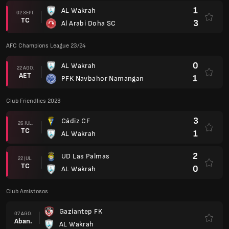
1
AL Wakrah
02 SEPT.
TC
3
Al Arabi Doha SC
AFC Champions League 23/24
0
AL Wakrah
22 AGO.
AET
1
PFK Navbahor Namangan
Club Friendlies 2023
3
Cádiz CF
26 JUL.
TC
1
AL Wakrah
2
UD Las Palmas
22 JUL.
TC
0
AL Wakrah
Club Amistosos
Gaziantep FK
07 AGO.
Aban.
AL Wakrah