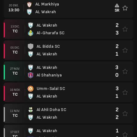
AL Markhiya
20 ENE.
13:30
SR
AL Wakrah
Favorit
2
AL Wakrah
13 DIC.
TC
3
Al-Gharafa SC
2
AL Bidda SC
05 DIC.
TC
1
AL Wakrah
3
AL Wakrah
27 NOV.
TC
0
Al Shahaniya
3
Umm-Salal SC
16 NOV.
TC
1
AL Wakrah
2
Al Ahli Doha SC
11 NOV.
TC
2
AL Wakrah
1
AL Wakrah
17 OCT.
TC