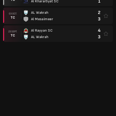
1
Al Kharaitiyat SC
2
AL Wakrah
03 OCT.
TC
3
Al Mesaimeer
4
Al Rayyan SC
23 SEPT.
TC
3
AL Wakrah