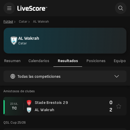
Fútbol
Catar
AL Wakrah
AL Wakrah
Catar
Resumen
Calendarios
Resultados
Posiciones
Equipo
Todas las competiciones
Amistosos de clubes
0
Stade Brestois 29
22 JUL.
TC
2
AL Wakrah
QSL Cup 25/26