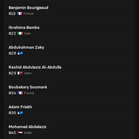
Benjamin Bourigeaud
#19
Francia
Ibrahima Bamba
#22
Italia
Abdulrahman Zaky
#28
Rashid Abdulaziz Al-Abdulla
#29
Catar
Boubakary Soumaré
#34
Francia
Adam Friakh
#36
Mohamed Abdelaziz
#45
Sudán