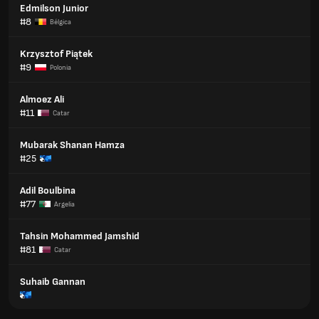
Edmilson Junior
#8
Bélgica
Krzysztof Piątek
#9
Polonia
Almoez Ali
#11
Catar
Mubarak Shanan Hamza
#25
Adil Boulbina
#77
Argelia
Tahsin Mohammed Jamshid
#81
Catar
Suhaib Gannan