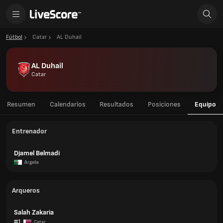
Fútbol
Catar
AL Duhail
AL Duhail
Catar
Resumen
Calendarios
Resultados
Posiciones
Equipo
Entrenador
Djamel Belmadi
Argelia
Arqueros
Salah Zakaria
#1
Catar