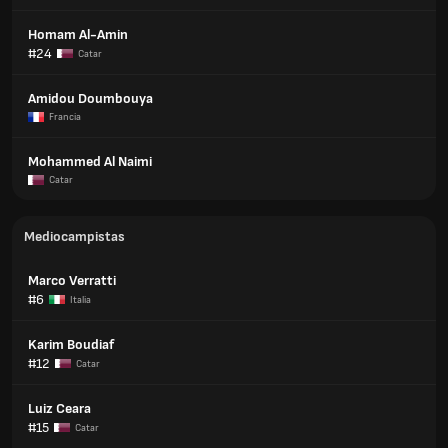
Homam Al-Amin
#24
Catar
Amidou Doumbouya
Francia
Mohammed Al Naimi
Catar
Mediocampistas
Marco Verratti
#6
Italia
Karim Boudiaf
#12
Catar
Luiz Ceara
#15
Catar