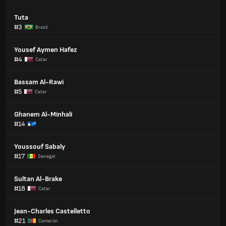
Tuta
#3
Brasil
Yousef Aymen Hafez
#4
Catar
Bassam Al-Rawi
#5
Catar
Ghanem Al-Minhali
#14
Youssouf Sabaly
#17
Senegal
Sultan Al-Brake
#18
Catar
Jean-Charles Castelletto
#21
Camerún