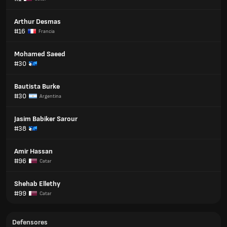
Arthur Desmas
#16
Francia
Mohamed Saeed
#30
Bautista Burke
#30
Argentina
Jasim Babiker Sarour
#38
Amir Hassan
#96
Catar
Shehab Ellethy
#99
Catar
Defensores