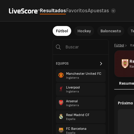
Resultados
Favoritos
Apuestas
Fútbol
Hockey
Baloncesto
T
Fútbol
Ita
R
EQUIPOS
Ita
Manchester United FC
Inglaterra
Resume
Liverpool
Inglaterra
Arsenal
Próximo 
Inglaterra
Real Madrid CF
España
FC Barcelona
España