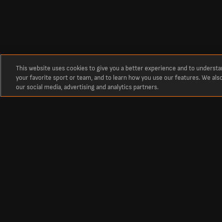
This website uses cookies to give you a better experience and to underst
your favorite sport or team, and to learn how you use our features. We als
our social media, advertising and analytics partners.
Información
Últimos resultados de Reggiana
Los últimos resultados de Reggiana, en vivo hoy.
Los últimos resultados de Reggiana para esta temporada. Resultados ac
deportivas.
Fútbol
Other Sports