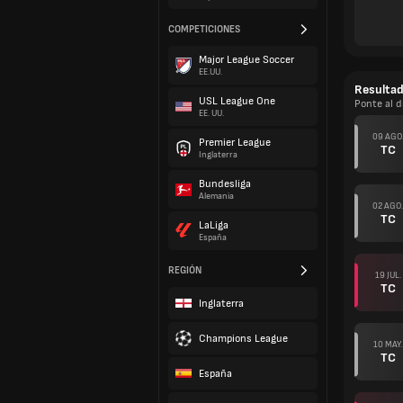
COMPETICIONES
Major League Soccer
EE.UU.
Resulta
USL League One
Ponte al d
EE. UU.
09 AGO
Premier League
TC
Inglaterra
Bundesliga
Alemania
02 AGO.
TC
LaLiga
España
REGIÓN
19 JUL.
TC
Inglaterra
Champions League
10 MAY.
TC
España