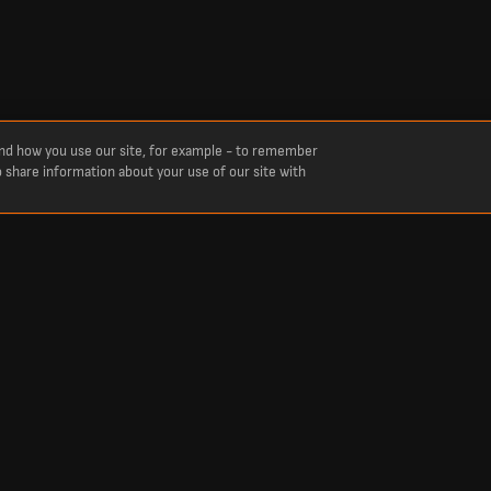
and how you use our site, for example - to remember
o share information about your use of our site with
tualizados en vivo desde hoy y resultados anteriores de toda la temporada. Descubre
Trending