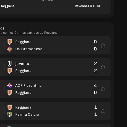
Reggiana
Ravenna FC 1913
dos
ía con los últimos partidos de Reggiana
0
Reggiana
.
0
US Cremonese
2
Juventus
2
Reggiana
4
ACF Fiorentina
0
Reggiana
1
Reggiana
1
Parma Calcio