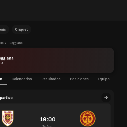
enis
Críquet
lia
Reggiana
eggiana
lia
n
Calendarios
Resultados
Posiciones
Equipo
partido
19:00
24 Ago.