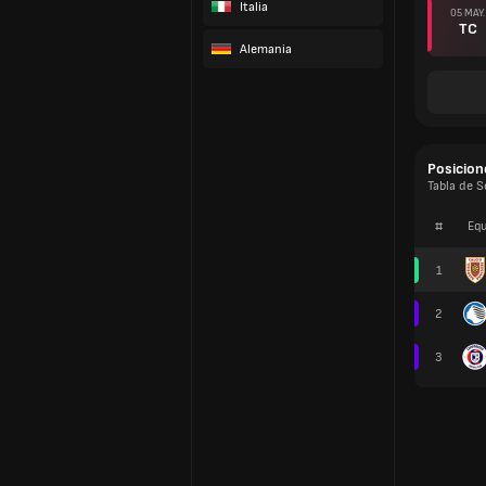
Italia
05 MAY.
TC
Alemania
Posicion
Tabla de S
#
Equ
1
2
3