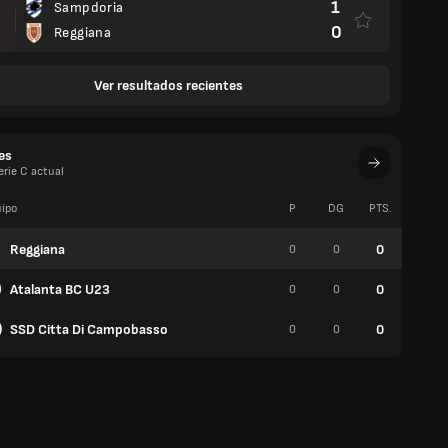
1
Sampdoria
0
Reggiana
Ver resultados recientes
es
erie C actual
ipo
P
DG
PTS.
V
Reggiana
0
0
0
0
Atalanta BC U23
0
0
0
0
SSD Citta Di Campobasso
0
0
0
0