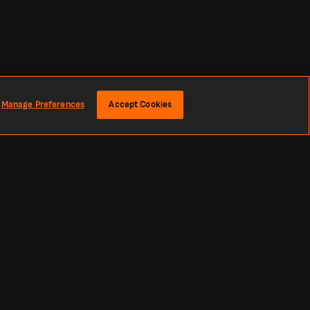
Manage Preferences
Accept Cookies
 más sobre las comparaciones de las
mejores casas de apuestas