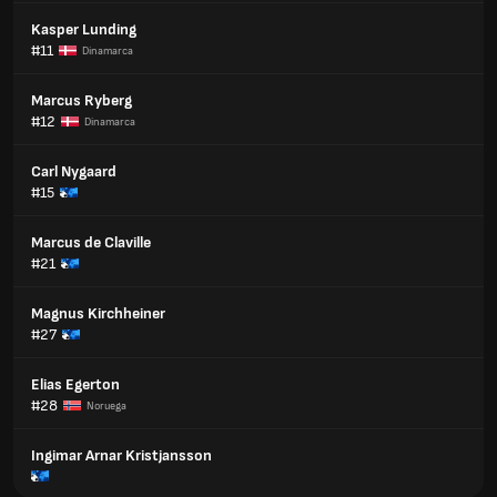
Kasper Lunding
#11
Dinamarca
Marcus Ryberg
#12
Dinamarca
Carl Nygaard
#15
Marcus de Claville
#21
Magnus Kirchheiner
#27
Elias Egerton
#28
Noruega
Ingimar Arnar Kristjansson