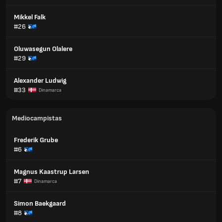
Mikkel Falk
#26
Oluwasegun Olalere
#29
Alexander Ludwig
#33
Dinamarca
Mediocampistas
Frederik Grube
#6
Magnus Kaastrup Larsen
#7
Dinamarca
Simon Baekgaard
#8