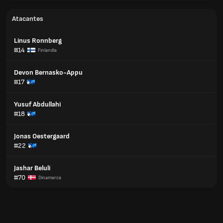
Atacantes
Linus Ronnberg
#14
Finlandia
Devon Bernasko-Appu
#17
Yusuf Abdullahi
#18
Jonas Oestergaard
#22
Jashar Beluli
#70
Dinamarca