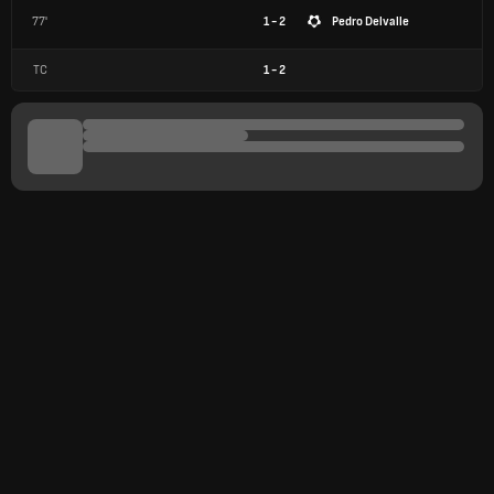
77'
1 - 2
Pedro Delvalle
TC
1
-
2