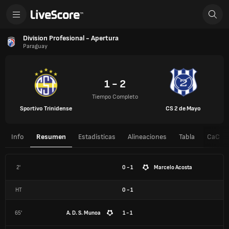
Division Profesional - Apertura
Paraguay
1 - 2
Tiempo Completo
Sportivo Trinidense
CS 2 de Mayo
Info
Resumen
Estadísticas
Alineaciones
Tabla
CaC
2'
0 - 1
Marcelo Acosta
HT
0
-
1
65'
A. D. S. Munoa
1 - 1