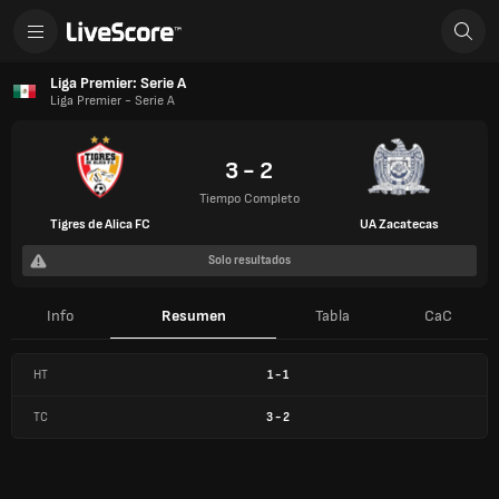
Liga Premier: Serie A
Liga Premier - Serie A
3 - 2
Tiempo Completo
Tigres de Alica FC
UA Zacatecas
Solo resultados
Info
Resumen
Tabla
CaC
HT
1
-
1
TC
3
-
2