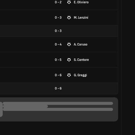
0 - 2
E. Oliviero
0 - 3
M. Lenzini
0
-
3
0 - 4
A. Caruso
0 - 5
S. Cantore
0 - 6
G. Greggi
0
-
6