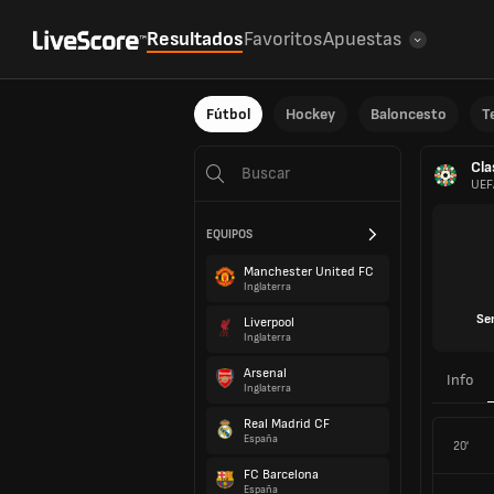
Resultados
Favoritos
Apuestas
Fútbol
Hockey
Baloncesto
T
Cla
UEF
EQUIPOS
Manchester United FC
Inglaterra
Se
Liverpool
Inglaterra
Arsenal
Info
Inglaterra
Real Madrid CF
España
20'
FC Barcelona
España