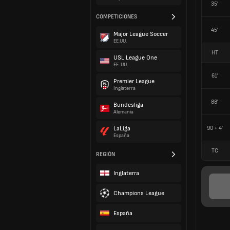
35'
COMPETICIONES
45'
Major League Soccer
EE.UU.
HT
USL League One
EE. UU.
61'
Premier League
Inglaterra
88'
Bundesliga
Alemania
90 + 4'
LaLiga
España
TC
REGIÓN
Inglaterra
Champions League
España