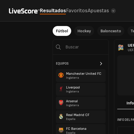
Resultados
Favoritos
Apuestas
Fútbol
Hockey
Baloncesto
T
UEF
UEF
EQUIPOS
Manchester United FC
Inglaterra
Liverpool
Inglaterra
Arsenal
Info
Inglaterra
Real Madrid CF
España
INFO DEL P
FC Barcelona
España