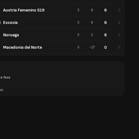
Austria Femenino S19
6
3
6
2
0
Escocia
6
3
9
2
0
Noruega
6
3
2
2
0
Macedonia del Norte
0
3
-17
0
0
te fase
so