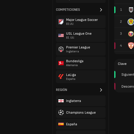
1
COMPETICIONES
Major League Soccer
2
EE.UU.
USL League One
3
EE. UU.
4
Premier League
Inglaterra
Bundesliga
Clave
Alemania
Siguien
LaLiga
España
Descen
REGIÓN
Inglaterra
Champions League
España