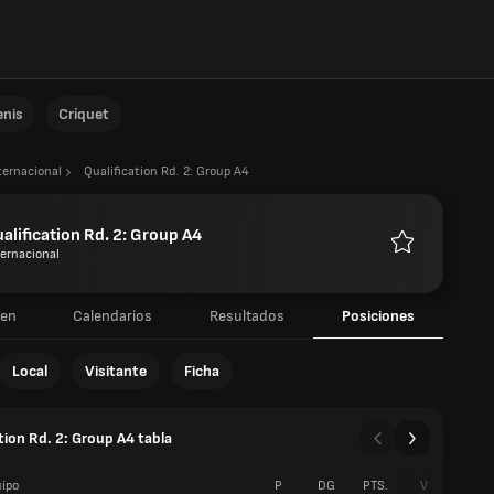
enis
Críquet
ternacional
Qualification Rd. 2: Group A4
alification Rd. 2: Group A4
ternacional
Favoritos
en
Calendarios
Resultados
Posiciones
Local
Visitante
Ficha
tion Rd. 2: Group A4 tabla
ipo
P
DG
PTS.
V
E