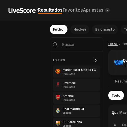
Resultados
Favoritos
Apuestas
Fútbol
Hockey
Baloncesto
T
Fútbol
In
Qu
EQUIPOS
In
Manchester United FC
Inglaterra
Resum
Liverpool
Inglaterra
Todo
Arsenal
Inglaterra
Real Madrid CF
Qualifica
España
FC Barcelona
#
Equ
España