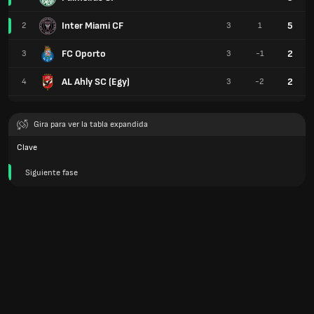
Inter Miami CF
5
2
3
1
FC Oporto
2
3
3
-1
AL Ahly SC (Egy)
2
4
3
-2
Gira para ver la tabla expandida
Clave
Siguiente fase