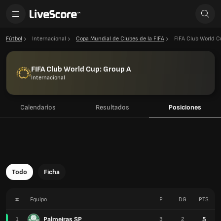
Fútbol
Internacional
Copa Mundial de Clubes de la FIFA
FIFA Club World C
FIFA Club World Cup: Group A
Internacional
Calendarios
Resultados
Posiciones
Todo
Ficha
#
Equipo
P
DG
PTS.
Palmeiras SP
5
1
3
2